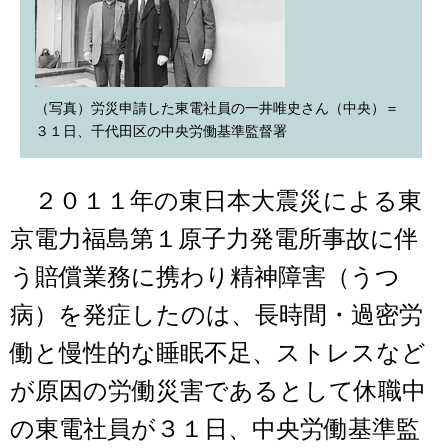
（写真）労災申請した東電社員の一井唯史さん（中央）＝
３１日、千代田区の中央労働基準監督署
２０１１年の東日本大震災による東
京電力福島第１原子力発電所事故に伴
う賠償業務に携わり精神障害（うつ
病）を発症したのは、長時間・過密労
働と慢性的な睡眠不足、ストレスなど
が原因の労働災害であるとして休職中
の東電社員が３１日、中央労働基準監