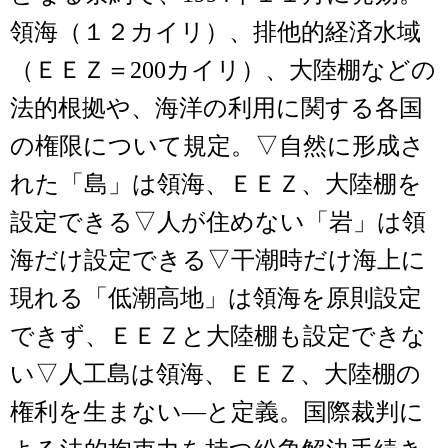
領海（１２カイリ）、排他的経済水域
（ＥＥＺ＝200カイリ）、大陸棚などの
法的根拠や、海洋の利用に関する各国
の権限について規定。▽自然に形成さ
れた「島」は領海、ＥＥＺ、大陸棚を
設定できる▽人が住めない「岩」は領
海だけ設定できる▽干潮時だけ海上に
現れる「低潮高地」は領海を原則設定
できず、ＥＥＺと大陸棚も設定できな
い▽人工島は領海、ＥＥＺ、大陸棚の
権利を生まない―と定義。国際裁判に