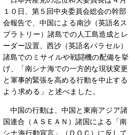
日本共産党の志位和夫委員長は４月
１０日、第５回中央委員会総会の幹部
会報告で、中国による南沙（英語名ス
プラトリー）諸島での人工島造成とレ
ーダー設置、西沙（英語名パラセル）
諸島でのミサイルや戦闘機の配備を挙
げ、「南シナ海での一方的な現状変更
と軍事的緊張を高める行動を中止する
よう求める」と述べました。
中国の行動は、中国と東南アジア諸
国連合（ＡＳＥＡＮ）諸国による「南
シナ海行動宣言」（ＤＯＣ）に反して