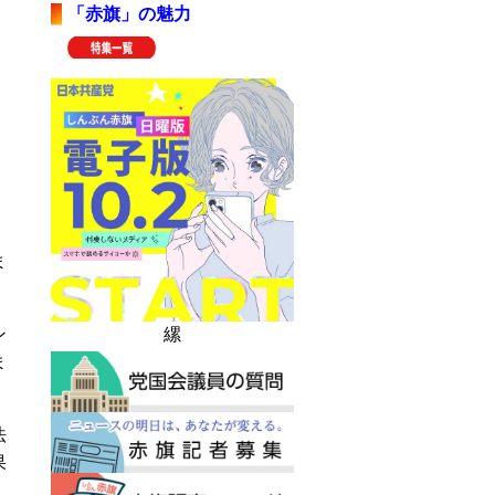
「赤旗」の魅力
ま
縲
ン
ま
法
果