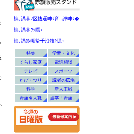
。
襍､譌苓ｦ区悽邏呻ｼ育┌譁呻ｼ�
ス
襍､譌苓ｳｼ隱ｭ
襍､譌鈴崕蟄千沿雉ｼ隱ｭ
ャ
。
特集
学問・文化
反
くらし家庭
電話相談
テレビ
スポーツ
な
たび・つり
読者の広場
科学
新人王戦
赤旗名人戦
点字「赤旗」
い