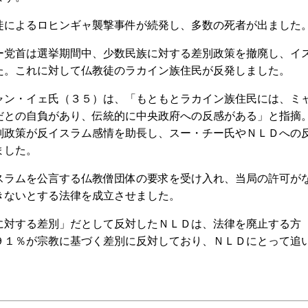
によるロヒンギャ襲撃事件が続発し、多数の死者が出ました
党首は選挙期間中、少数民族に対する差別政策を撤廃し、イ
た。これに対して仏教徒のラカイン族住民が反発しました。
ン・イェ氏（３５）は、「もともとラカイン族住民には、ミ
だとの自負があり、伝統的に中央政府への反感がある」と指摘
別政策が反イスラム感情を助長し、スー・チー氏やＮＬＤへの
ました。
ラムを公言する仏教僧団体の要求を受け入れ、当局の許可が
きないとする法律を成立させました。
対する差別」だとして反対したＮＬＤは、法律を廃止する方
９１％が宗教に基づく差別に反対しており、ＮＬＤにとって追