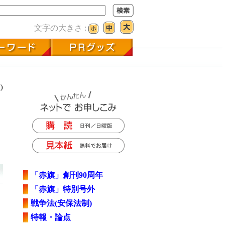
文字の大きさ :
)
「赤旗」創刊90周年
「赤旗」特別号外
戦争法(安保法制)
特報・論点