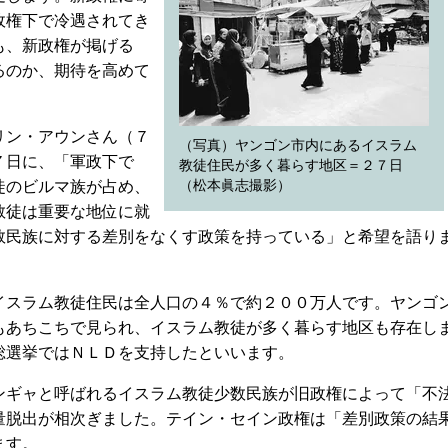
政権下で冷遇されてき
も、新政権が掲げる
るのか、期待を高めて
リン・アウンさん（７
（写真）ヤンゴン市内にあるイスラム
７日に、「軍政下で
教徒住民が多く暮らす地区＝２７日
徒のビルマ族が占め、
（松本眞志撮影）
教徒は重要な地位に就
数民族に対する差別をなくす政策を持っている」と希望を語り
スラム教徒住民は全人口の４％で約２００万人です。ヤンゴ
もあちこちで見られ、イスラム教徒が多く暮らす地区も存在し
総選挙ではＮＬＤを支持したといいます。
ギャと呼ばれるイスラム教徒少数民族が旧政権によって「不
量脱出が相次ぎました。テイン・セイン政権は「差別政策の結
ます。