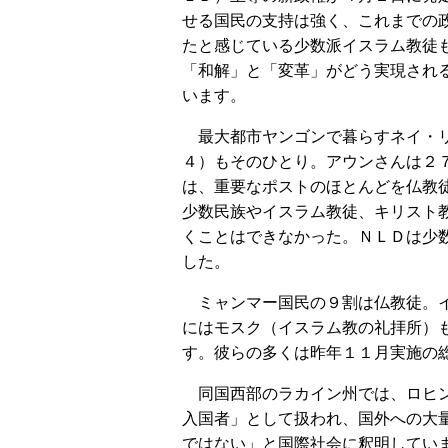
せる国民の支持は強く、これまでの
たと感じている少数派イスラム教徒
「和解」と「変革」がどう実現され
います。
最大都市ヤンゴンで暮らすネイ・
４）もそのひとり。アウンさんは２
は、重要なポストのほとんどを仏教
少数民族やイスラム教徒、キリスト
くことはできなかった。ＮＬＤは少
した。
ミャンマー国民の９割は仏教徒。イ
にはモスク（イスラム教の礼拝所）
す。彼らの多くは昨年１１月実施の
同国西部のラカイン州では、ロヒン
入国者」として扱われ、国外への大
ではない」と国際社会に釈明してい