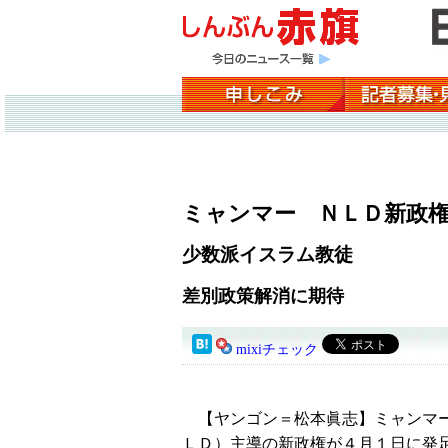
ミャンマー ＮＬＤ新政
少数派イスラム教徒
差別政策解消に期待
mixiチェック
【ヤンゴン＝松本眞志】ミャンマ
ＬＤ）主導の新政権が４月１日に発