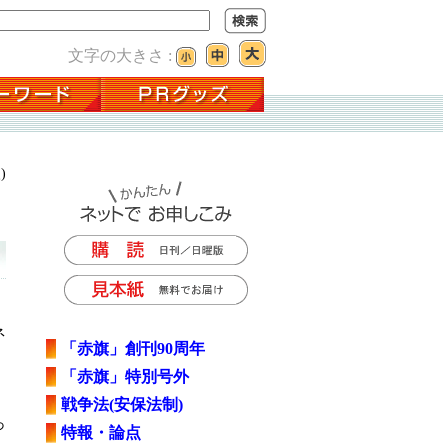
文字の大きさ :
)
ネ
「赤旗」創刊90周年
」
「赤旗」特別号外
戦争法(安保法制)
っ
特報・論点