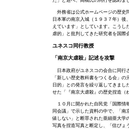
た」と述べ、高橋氏の同行を認めま
外務省は公式ホームページの歴史問
日本軍の南京入城（１９３７年）後
えています」としています。こうし
虐的」と批判してきた研究者を国際
ユネスコ同行教授
「南京大虐殺」記述を攻撃
日本政府がユネスコの会合に同行さ
「新しい歴史教科書をつくる会」の
日的」との発言を繰り返してきまし
せた「『南京大虐殺』の歴史捏造（
１０月に開かれた自民党「国際情報
同会議」で示した資料の中で、「南
値しない」と断罪された亜細亜大学
写真を捏造写真と断定し、「信ぴょ