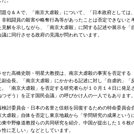
した。
題Ｑ＆Ａで、「南京大虐殺」について、「日本政府としては
、非戦闘員の殺害や略奪行為等があったことは否定できないと
た見解を示しながら、「南京大虐殺」に関する記述や展示を「
会議に同行させる政府の見識が問われています。
せた高橋史朗・明星大教授は、南京大虐殺の事実を否定する
元副会長。「南京大虐殺」にかかわる記述に対し「自虐的」「
た。「南京大虐殺」を否定する研究者らが１０月１４日に発足
ねつぞう）を正す国民会議」の呼びかけ人の一人でもあります
検討委員会・日本の名誉と信頼を回復するための特命委員会
京大虐殺」自体を否定し東京地裁から「学問研究の成果という
の東中野修道教授らの共同研究を紹介。中国が提出した１６枚
う性に乏しい」などとしています。