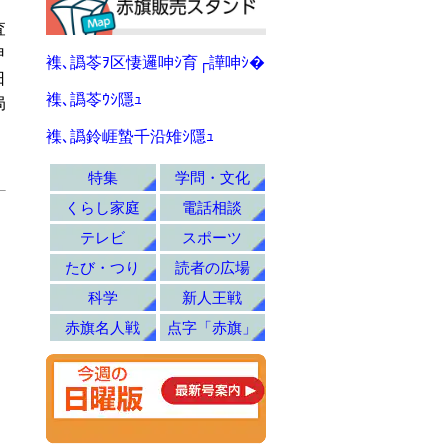
査
申
襍､譌苓ｦ区悽邏呻ｼ育┌譁呻ｼ�
日
襍､譌苓ｳｼ隱ｭ
局
襍､譌鈴崕蟄千沿雉ｼ隱ｭ
特集
学問・文化
くらし家庭
電話相談
テレビ
スポーツ
たび・つり
読者の広場
科学
新人王戦
赤旗名人戦
点字「赤旗」