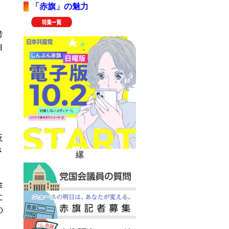
「赤旗」の魅力
、
考
自
反
さ
縲
。
合
に
の