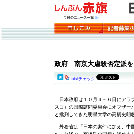
政府 南京大虐殺否定派
mixiチェック
日本政府は１０月４～６日にアラブ
スコ）の国際諮問委員会にオブザー
と批判してきた明星大学の高橋史朗
外務省は「日本の案件に加え、中国