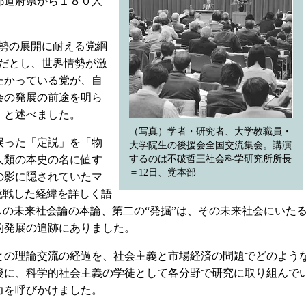
都道府県から１８０人
勢の展開に耐える党綱
んだとし、世界情勢が激
たかっている党が、自
会の発展の前途を明ら
、と述べました。
（写真）学者・研究者、大学教職員・
誤った「定説」を「物
大学院生の後援会全国交流集会。講演
人類の本史の名に値す
するのは不破哲三社会科学研究所所長
＝12日、党本部
の影に隠されていたマ
挑戦した経緯を詳しく語
スの未来社会論の本論、第二の“発掘”は、その未来社会にいた
的発展の追跡にありました。
の理論交流の経過を、社会主義と市場経済の問題でどのよう
後に、科学的社会主義の学徒として各分野で研究に取り組んで
力を呼びかけました。