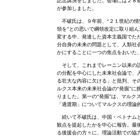
記念講演をしました。会場には２８
が参加しました。
不破氏は、９年前、“２１世紀の情
領を”との思いで綱領改定に取り組
変する中、発達した資本主義国でた
分自身の未来の問題として、人類社
かにすることに一つの焦点をおいた
そして、これまでレーニン以来の
の分配を中心にした未来社会論で、
る壮大な内容に欠ける」と批判、そ
ルクス本来の未来社会論の“発掘”に
りました。第一の“発掘”は、マルク
「過渡期」についてマルクスの理論
続いて不破氏は、中国・ベトナムと
観点を提起したかを中心に報告。最
る後援会の方々に、理論活動での協