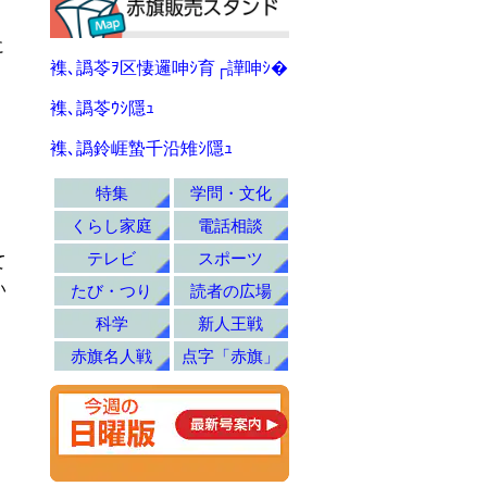
に
襍､譌苓ｦ区悽邏呻ｼ育┌譁呻ｼ�
襍､譌苓ｳｼ隱ｭ
」
襍､譌鈴崕蟄千沿雉ｼ隱ｭ
特集
学問・文化
くらし家庭
電話相談
・
テレビ
スポーツ
て
い
たび・つり
読者の広場
科学
新人王戦
赤旗名人戦
点字「赤旗」