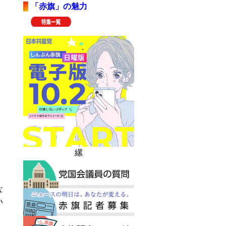
「赤旗」の魅力
縲
る
な
い