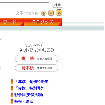
文字の大きさ :
)
「赤旗」創刊90周年
「赤旗」特別号外
戦争法(安保法制)
特報・論点