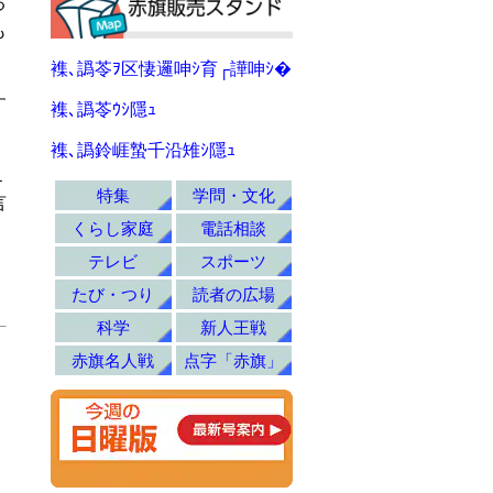
る
も
襍､譌苓ｦ区悽邏呻ｼ育┌譁呻ｼ�
す
襍､譌苓ｳｼ隱ｭ
襍､譌鈴崕蟄千沿雉ｼ隱ｭ
１
特集
学問・文化
言
くらし家庭
電話相談
テレビ
スポーツ
たび・つり
読者の広場
科学
新人王戦
赤旗名人戦
点字「赤旗」