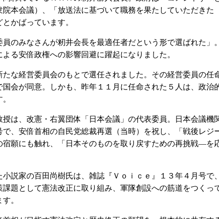
衆院本会議）、「放送法に基づいて職務を果たしていただきた
どとかばっています。
員のみなさんが籾井会長を最適任者だという形で選ばれた」
による安倍政権への影響回避に躍起になりました。
たな経営委員会のもとで選任されました。その経営委員の任
で国会が同意。しかも、昨年１１月に任命された５人は、政治
す。
授は、改憲・右翼団体「日本会議」の代表委員。日本会議機
号で、安倍首相の自民党総裁再選（当時）を祝し、「戦後レジ
の宿願にも触れ、「日本そのものを取り戻すための再挑戦―を
小説家の百田尚樹氏は、雑誌『Ｖｏｉｃｅ』１３年４月号で
策課題として憲法改正に取り組み、軍隊創設への筋道をつくっ
ます。