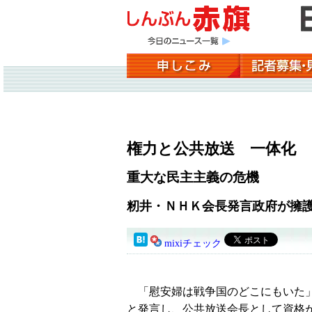
権力と公共放送 一体化
重大な民主主義の危機
籾井・ＮＨＫ会長発言政府が擁
mixiチェック
「慰安婦は戦争国のどこにもいた」
と発言し、公共放送会長として資格