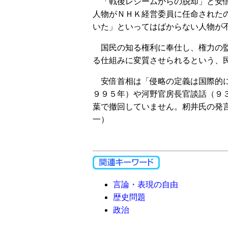
「戦後レジームからの脱却」と安倍
人物がＮＨＫ経営委員に任命された
いた」といってはばからない人物が
国民の知る権利に奉仕し、権力の監
る仕組みに変質させられるという、
安倍首相は「侵略の定義は国際的に
９９５年）や河野官房長官談話（９
葉で撤回していません。籾井氏の発
一）
言論・表現の自由
歴史問題
政治