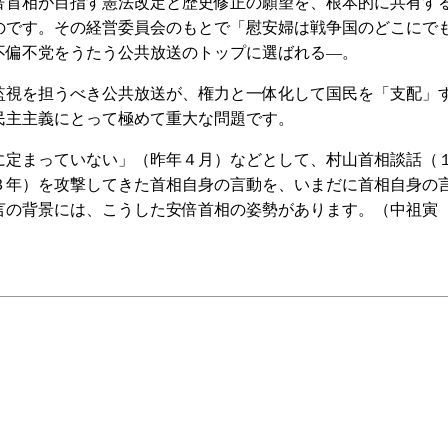
首相が目指す憲法改定と歴史修正の願望を、根本的に共有す
のです。その経営委員会のもとで「慰安婦は戦争国のどこにで
不偏不党をうたう公共放送のトップに選ばれる―。
視を担うべき公共放送が、権力と一体化して国民を「支配」
民主主義にとって極めて重大な問題です。
定まっていない」（昨年４月）などとして、村山首相談話（
３年）を攻撃してきた首相自身の言動を、いまだに首相自身の
言の背景には、こうした安倍首相の姿勢があります。（中祖寅