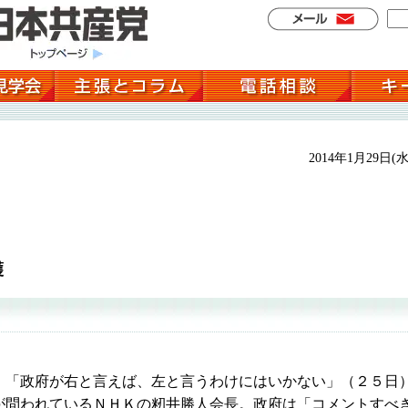
2014年1月29日(水
護
「政府が右と言えば、左と言うわけにはいかない」（２５日
が問われているＮＨＫの籾井勝人会長。政府は「コメントすべ