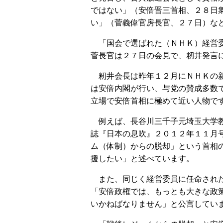
ではない」（安倍晋三首相、２８日
い」（菅義偉官房長官、２７日）な
「国会で選ばれた（ＮＨＫ）経営委
菅長官は２７日の会見で、籾井発言
籾井会長は昨年１２月にＮＨＫの新
は安倍内閣が行い、与党の賛成多数
立場で安倍首相に極めて近い人物で
例えば、長谷川三千子元埼玉大学教
誌『日本の息吹』２０１２年１１月
ム（体制）からの脱却」という首相
援したい」と述べています。
また、同じく経営委員に任命された
「安倍政権では、もっとも大きな政
いかねばなりません」と公言してい