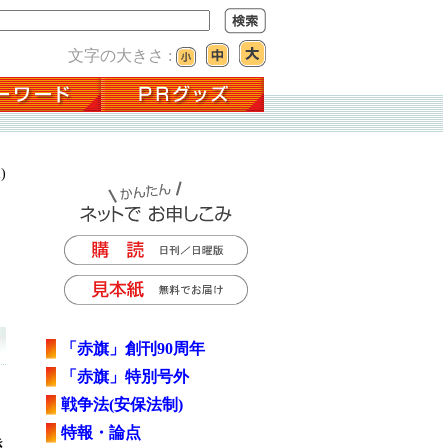
文字の大きさ :
)
「赤旗」創刊90周年
「赤旗」特別号外
戦争法(安保法制)
）
特報・論点
き