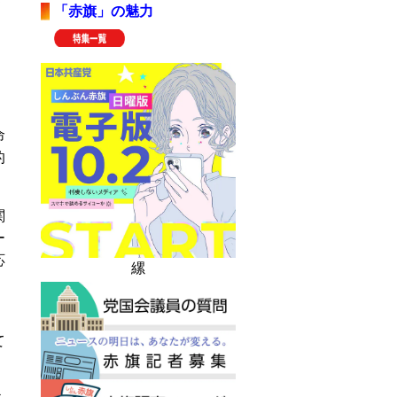
「赤旗」の魅力
。
命
的
関
ー
応
縲
、
て