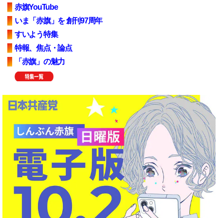
赤旗YouTube
いま「赤旗」を 創刊97周年
すいよう特集
特報、焦点・論点
「赤旗」の魅力