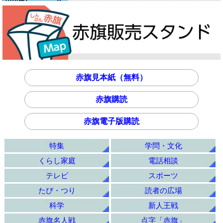
赤旗見本紙（無料）
赤旗購読
赤旗電子版購読
特集
学問・文化
くらし家庭
電話相談
テレビ
スポーツ
たび・つり
読者の広場
科学
新人王戦
赤旗名人戦
点字「赤旗」