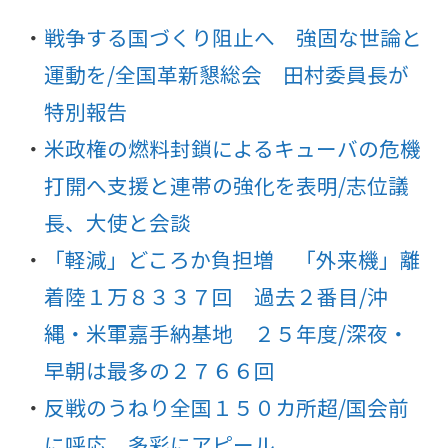
戦争する国づくり阻止へ 強固な世論と
運動を/全国革新懇総会 田村委員長が
特別報告
米政権の燃料封鎖によるキューバの危機
打開へ支援と連帯の強化を表明/志位議
長、大使と会談
「軽減」どころか負担増 「外来機」離
着陸１万８３３７回 過去２番目/沖
縄・米軍嘉手納基地 ２５年度/深夜・
早朝は最多の２７６６回
反戦のうねり全国１５０カ所超/国会前
に呼応 多彩にアピール