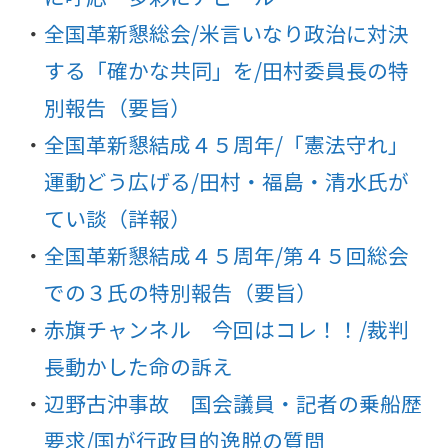
全国革新懇総会/米言いなり政治に対決
する「確かな共同」を/田村委員長の特
別報告（要旨）
全国革新懇結成４５周年/「憲法守れ」
運動どう広げる/田村・福島・清水氏が
てい談（詳報）
全国革新懇結成４５周年/第４５回総会
での３氏の特別報告（要旨）
赤旗チャンネル 今回はコレ！！/裁判
長動かした命の訴え
辺野古沖事故 国会議員・記者の乗船歴
要求/国が行政目的逸脱の質問