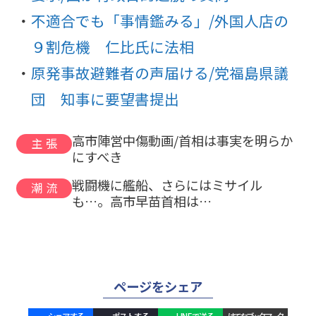
不適合でも「事情鑑みる」/外国人店の
９割危機 仁比氏に法相
原発事故避難者の声届ける/党福島県議
団 知事に要望書提出
高市陣営中傷動画/首相は事実を明らか
主張
にすべき
戦闘機に艦船、さらにはミサイル
潮流
も…。高市早苗首相は…
ページをシェア
シェアする
ポストする
LINEで送る
はてなブックマーク