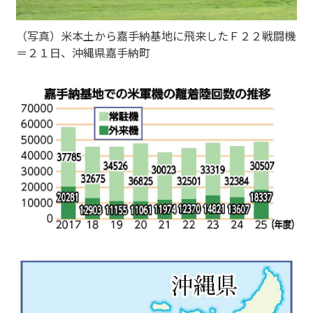
（写真）米本土から嘉手納基地に飛来したＦ２２戦闘機
＝２１日、沖縄県嘉手納町