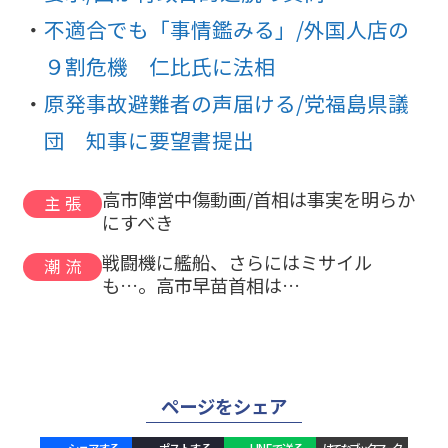
不適合でも「事情鑑みる」/外国人店の
９割危機 仁比氏に法相
原発事故避難者の声届ける/党福島県議
団 知事に要望書提出
高市陣営中傷動画/首相は事実を明らか
主張
にすべき
戦闘機に艦船、さらにはミサイル
潮流
も…。高市早苗首相は…
ページをシェア
シェアする
ポストする
LINEで送る
はてなブックマーク