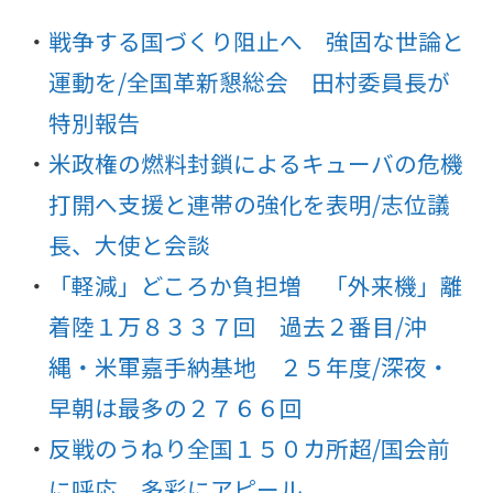
戦争する国づくり阻止へ 強固な世論と
運動を/全国革新懇総会 田村委員長が
特別報告
米政権の燃料封鎖によるキューバの危機
打開へ支援と連帯の強化を表明/志位議
長、大使と会談
「軽減」どころか負担増 「外来機」離
着陸１万８３３７回 過去２番目/沖
縄・米軍嘉手納基地 ２５年度/深夜・
早朝は最多の２７６６回
反戦のうねり全国１５０カ所超/国会前
に呼応 多彩にアピール