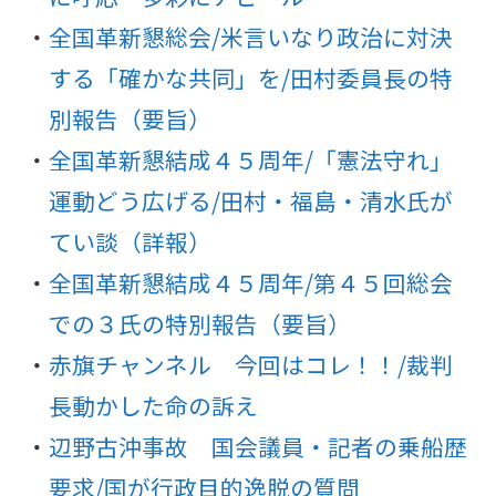
全国革新懇総会/米言いなり政治に対決
する「確かな共同」を/田村委員長の特
別報告（要旨）
全国革新懇結成４５周年/「憲法守れ」
運動どう広げる/田村・福島・清水氏が
てい談（詳報）
全国革新懇結成４５周年/第４５回総会
での３氏の特別報告（要旨）
赤旗チャンネル 今回はコレ！！/裁判
長動かした命の訴え
辺野古沖事故 国会議員・記者の乗船歴
要求/国が行政目的逸脱の質問