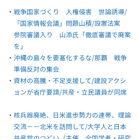
戦争国家づくり 人権侵害 世論誘導/
「国家情報会議」問題山積/設置法案
参院審議入り 山添氏「徹底審議で廃案
を」
沖縄の島々を要塞化するな/那覇 戦争
準備反対の集会
資材の高騰・不足支援して/建設アクシ
ョンが省庁要請/共産・立民議員が同席
核兵器廃絶、日米進歩勢力の連帯、理論
交流－－北米を訪問して/大学人と日本
共産党のつどい（主催 全国学者・研究