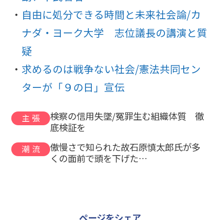
自由に処分できる時間と未来社会論/カ
ナダ・ヨーク大学 志位議長の講演と質
疑
求めるのは戦争ない社会/憲法共同セン
ターが「９の日」宣伝
検察の信用失墜/冤罪生む組織体質 徹
主張
底検証を
傲慢さで知られた故石原慎太郎氏が多
潮流
くの面前で頭を下げた…
ページをシェア