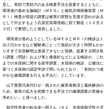
見し、有効で実効力のある検査手法を提案するとともに、
環境省の進める脳磁計（ＭＥＧ）と磁気共鳴画像装置（Ｍ
ＲＩ）検査が前提の調査は被害の実態を見逃す恐れがある
として中止するよう石原宏高環境相に宛て郵送（１０月２
３日）で要望したと発表しました。
環境省が進めようとしているＭＥＧとＭＲＩの検診は１
泊２日かかるなど被験者にとって負担が大きく時間もかか
りすぎて全容解明は達成できないと指摘。提案する聞き取
り調査（問診）および筆と痛覚針などによる検診が、これ
までの水俣病に関する疫学調査、水俣病の検診、公健法に
基づく水俣病の認定申請で用いられており、「有効かつ速
やかな健康調査を行える手法だ」としています。
山下善寛代表代行が「残された被害者救済と最終解決の
ため、被害の拡大を把握できる手法での健康調査の実施を
求めたい」と述べました。
胎児性患者の松永幸一郎さん（６２、水俣病胎児性小児