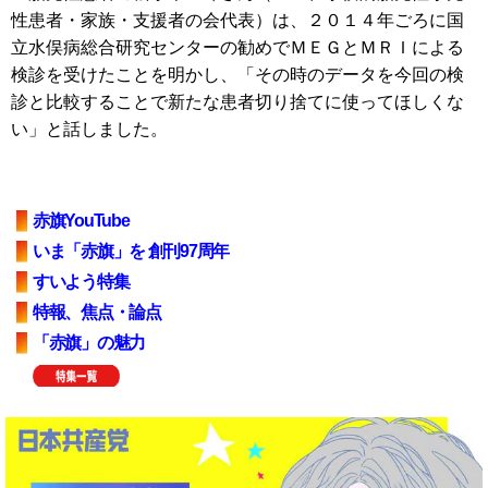
性患者・家族・支援者の会代表）は、２０１４年ごろに国
立水俣病総合研究センターの勧めでＭＥＧとＭＲＩによる
検診を受けたことを明かし、「その時のデータを今回の検
診と比較することで新たな患者切り捨てに使ってほしくな
い」と話しました。
赤旗YouTube
いま「赤旗」を 創刊97周年
すいよう特集
特報、焦点・論点
「赤旗」の魅力