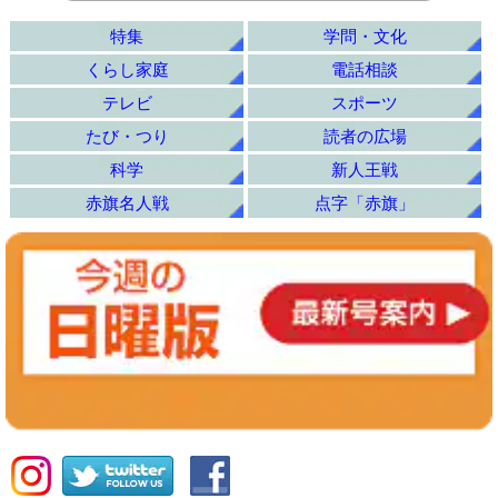
特集
学問・文化
くらし家庭
電話相談
テレビ
スポーツ
たび・つり
読者の広場
科学
新人王戦
赤旗名人戦
点字「赤旗」