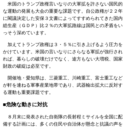
米国のトランプ政権言いなりの大軍拡を許さない国民的
な運動の発展も大会の重要な課題です。自公政権が２２年
に閣議決定した安保３文書によってすすめられてきた国内
総生産（ＧＤＰ）比２％の大軍拡路線は国民との矛盾をい
っそう深めています。
加えてトランプ政権は３・５％に引き上げるよう圧力を
かけています。米国の言いなりにさらなる軍拡が強行され
れば、暮らしの破壊だけでなく、途方もない大増税、国家
財政の破綻は必至です。
開催地・愛知県は、三菱重工、川崎重工、富士重工など
が軒を連ねる軍事産業地帯であり、武器輸出拡大に反対す
る運動も重要課題です。
■危険な動きに対抗
８月末に発表された自衛隊の長射程ミサイルを全国に配
備する計画には、多くの住民や自治体が懸念と抗議の声を