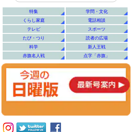
特集
学問・文化
くらし家庭
電話相談
テレビ
スポーツ
たび・つり
読者の広場
科学
新人王戦
赤旗名人戦
点字「赤旗」