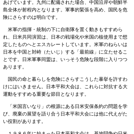
あげています。九州に配備された場合、中国沿岸や朝鮮半
島全体が射程内となります。軍事的緊張を高め、国民を危
険にさらすのは明白です。
米軍の指揮・統制の下に自衛隊を置く動きもすすめら
れ、日米共同演習は、日本の戦場化や米国の核使用まで想
定したものへとエスカレートしています。米軍のねらいは
日本を中国と対峙（たいじ）する「最前線」に立たせるこ
とです。日米軍事同盟は、いっそう危険な段階に入りつつ
あります。
国民の命と暮らしを危険にさらすこうした暴挙を許すわ
けにはいきません。日本平和大会は、これらに対抗する大
運動をすすめる重要な節目となります。
「米国言いなり」の根源にある日米安保条約の問題を学
び、廃棄の展望を語り合う日本平和大会には他に代えがた
い役割があります。
１９８６年に始まった日本平和大会は、基地闘争や日米