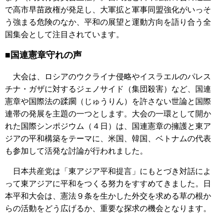
で高市早苗政権が発足し、大軍拡と軍事同盟強化がいっそ
う強まる危険のなか、平和の展望と運動方向を語り合う全
国集会として注目されています。
■国連憲章守れの声
大会は、ロシアのウクライナ侵略やイスラエルのパレス
チナ・ガザに対するジェノサイド（集団殺害）など、国連
憲章や国際法の蹂躙（じゅうりん）を許さない世論と国際
連帯の発展を主題の一つとします。大会の一環として開か
れた国際シンポジウム（４日）は、国連憲章の擁護と東ア
ジアの平和構築をテーマに、米国、韓国、ベトナムの代表
も参加して活発な討論が行われました。
日本共産党は「東アジア平和提言」にもとづき対話によ
って東アジアに平和をつくる努力をすすめてきました。日
本平和大会は、憲法９条を生かした外交を求める草の根か
らの活動をどう広げるか、重要な探求の機会となります。