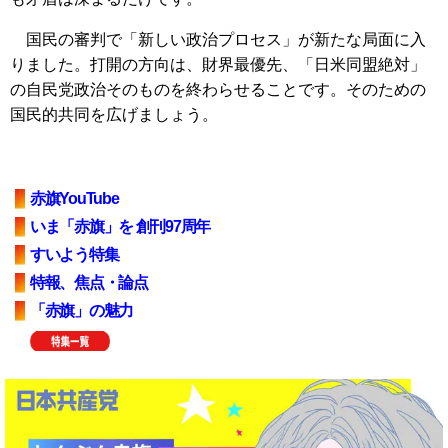
国民の審判で「新しい政治プロセス」が新たな局面に入
りました。打開の方向は、財界最優先、「日米同盟絶対」
の自民党政治そのものを終わらせることです。そのための
国民的共同を広げましょう。
赤旗YouTube
いま「赤旗」を 創刊97周年
すいよう特集
特報、焦点・論点
「赤旗」の魅力