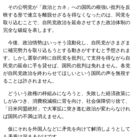
その公明党が「政治とカネ」への国民の根強い批判を反
映する形で連立を離脱せざるを得なくなったのは、同党を
取り込むことで、自民党政治を延命させてきた政治体制の
完全な破綻を表します。
今後、政治情勢はいっそう流動化し、自民党がさまざま
に補完勢力を取り込もうとする動きがすすむと予想されま
す。しかし選挙の時に自民党を批判して支持を得ながら自
民党の延命に手を貸せば、国民の批判は免れません。各党
が自民党政治を終わらせてほしいという国民の声を無視す
ることは許されません。
どういう政権の枠組みになろうと、失敗した経済政策に
しがみつき、消費税減税に背を向け、社会保障切り捨て、
「日米同盟絶対」で大軍拡に突き進む政治が変わらなけれ
ば国民の不満は消えません。
仮にそれを外国人などに矛先を向けて解消しようとして
も矛盾は深まるだけです。