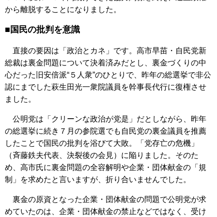
から離脱することになりました。
■国民の批判を意識
直接の要因は「政治とカネ」です。高市早苗・自民党新
総裁は裏金問題について決着済みだとし、裏金づくりの中
心だった旧安倍派“５人衆”のひとりで、昨年の総選挙で非公
認にまでした萩生田光一衆院議員を幹事長代行に復権させ
ました。
公明党は「クリーンな政治が党是」だとしながら、昨年
の総選挙に続き７月の参院選でも自民党の裏金議員を推薦
したことで国民の批判を浴びて大敗。「党存亡の危機」
（斉藤鉄夫代表、決裂後の会見）に陥りました。そのた
め、高市氏に裏金問題の全容解明や企業・団体献金の「規
制」を求めたと言いますが、折り合いませんでした。
裏金の原資となった企業・団体献金の問題で公明党が求
めていたのは、企業・団体献金の禁止などではなく、受け