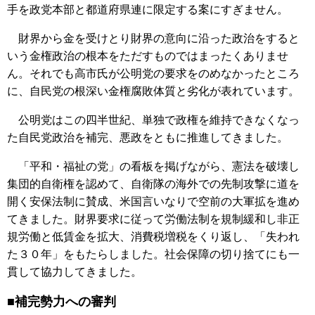
手を政党本部と都道府県連に限定する案にすぎません。
財界から金を受けとり財界の意向に沿った政治をすると
いう金権政治の根本をただすものではまったくありませ
ん。それでも高市氏が公明党の要求をのめなかったところ
に、自民党の根深い金権腐敗体質と劣化が表れています。
公明党はこの四半世紀、単独で政権を維持できなくなっ
た自民党政治を補完、悪政をともに推進してきました。
「平和・福祉の党」の看板を掲げながら、憲法を破壊し
集団的自衛権を認めて、自衛隊の海外での先制攻撃に道を
開く安保法制に賛成、米国言いなりで空前の大軍拡を進め
てきました。財界要求に従って労働法制を規制緩和し非正
規労働と低賃金を拡大、消費税増税をくり返し、「失われ
た３０年」をもたらしました。社会保障の切り捨てにも一
貫して協力してきました。
■補完勢力への審判