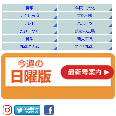
特集
学問・文化
くらし家庭
電話相談
テレビ
スポーツ
たび・つり
読者の広場
科学
新人王戦
赤旗名人戦
点字「赤旗」