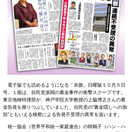
電子版でも読めるようになる「赤旗」日曜版１０月５日
号。１面は、自民党派閥の裏金事件の衝撃スクープです。
東京地検特捜部が、神戸学院大学教授の上脇博之さんの裏
金告発を握りつぶしていました。自民党の“裏金隠しへの加
担”ともいえる検察による告発不受理の異常を追います。
統一協会（世界平和統一家庭連合）の韓鶴子（ハン・ハ