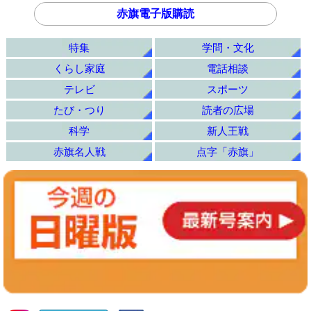
赤旗電子版購読
特集
学問・文化
くらし家庭
電話相談
テレビ
スポーツ
たび・つり
読者の広場
科学
新人王戦
赤旗名人戦
点字「赤旗」