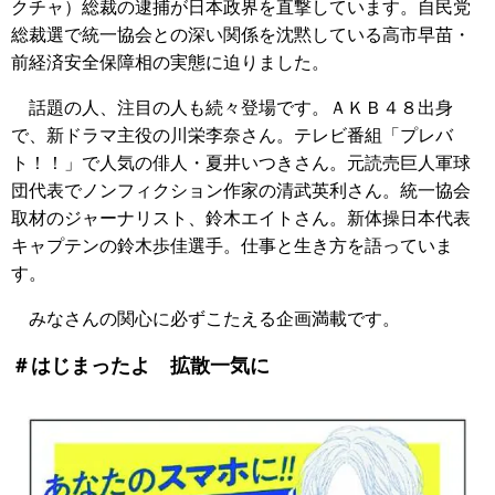
クチャ）総裁の逮捕が日本政界を直撃しています。自民党
総裁選で統一協会との深い関係を沈黙している高市早苗・
前経済安全保障相の実態に迫りました。
話題の人、注目の人も続々登場です。ＡＫＢ４８出身
で、新ドラマ主役の川栄李奈さん。テレビ番組「プレバ
ト！！」で人気の俳人・夏井いつきさん。元読売巨人軍球
団代表でノンフィクション作家の清武英利さん。統一協会
取材のジャーナリスト、鈴木エイトさん。新体操日本代表
キャプテンの鈴木歩佳選手。仕事と生き方を語っていま
す。
みなさんの関心に必ずこたえる企画満載です。
＃はじまったよ 拡散一気に