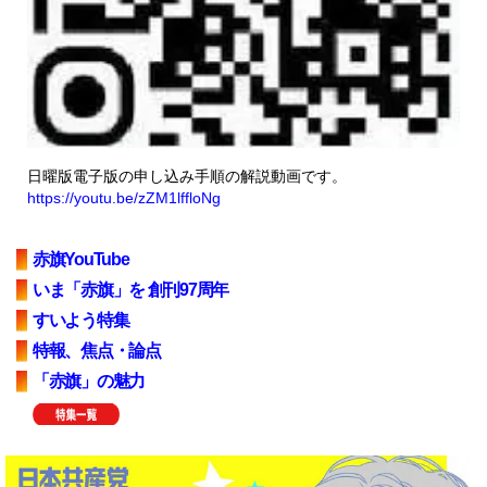
日曜版電子版の申し込み手順の解説動画です。
https://youtu.be/zZM1lffloNg
赤旗YouTube
いま「赤旗」を 創刊97周年
すいよう特集
特報、焦点・論点
「赤旗」の魅力