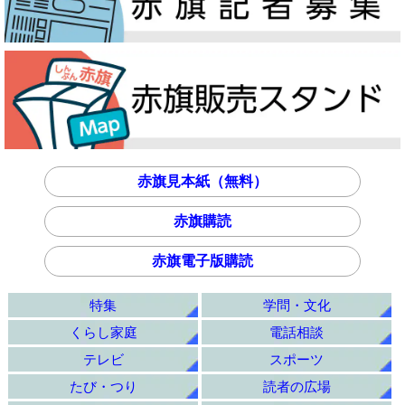
赤旗見本紙（無料）
赤旗購読
赤旗電子版購読
特集
学問・文化
くらし家庭
電話相談
テレビ
スポーツ
たび・つり
読者の広場