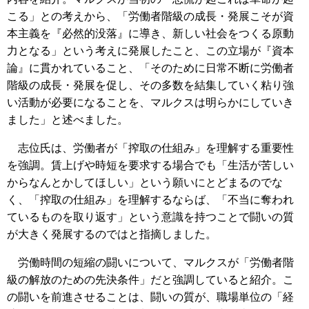
こる」との考えから、「労働者階級の成長・発展こそが資
本主義を『必然的没落』に導き、新しい社会をつくる原動
力となる」という考えに発展したこと、この立場が『資本
論』に貫かれていること、「そのために日常不断に労働者
階級の成長・発展を促し、その多数を結集していく粘り強
い活動が必要になることを、マルクスは明らかにしていき
ました」と述べました。
志位氏は、労働者が「搾取の仕組み」を理解する重要性
を強調。賃上げや時短を要求する場合でも「生活が苦しい
からなんとかしてほしい」という願いにとどまるのでな
く、「搾取の仕組み」を理解するならば、「不当に奪われ
ているものを取り返す」という意識を持つことで闘いの質
が大きく発展するのではと指摘しました。
労働時間の短縮の闘いについて、マルクスが「労働者階
級の解放のための先決条件」だと強調していると紹介。こ
の闘いを前進させることは、闘いの質が、職場単位の「経