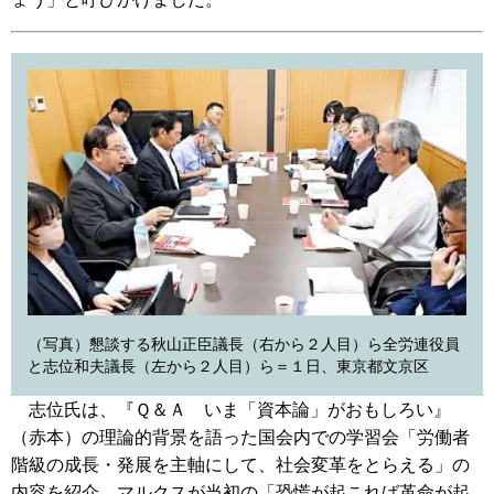
（写真）懇談する秋山正臣議長（右から２人目）ら全労連役員
と志位和夫議長（左から２人目）ら＝１日、東京都文京区
志位氏は、『Ｑ＆Ａ いま「資本論」がおもしろい』
（赤本）の理論的背景を語った国会内での学習会「労働者
階級の成長・発展を主軸にして、社会変革をとらえる」の
内容を紹介。マルクスが当初の「恐慌が起これば革命が起