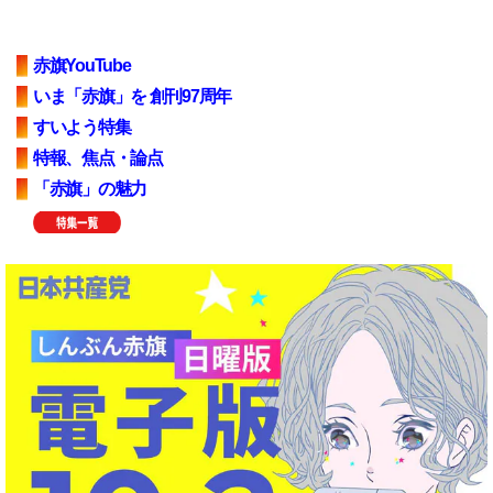
赤旗YouTube
いま「赤旗」を 創刊97周年
すいよう特集
特報、焦点・論点
「赤旗」の魅力