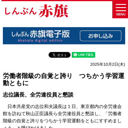
MENU
2025年10月2日(木)
労働者階級の自覚と誇り つちかう学習運
動ともに
志位議長、全労連役員と懇談
日本共産党の志位和夫議長は１日、東京都内の全労連会
館を訪ねて秋山正臣議長ら全労連役員と懇談し、「労働者
階級の自覚と誇りをつちかう学習運動をともにすすめまし
ょう」と呼びかけました。