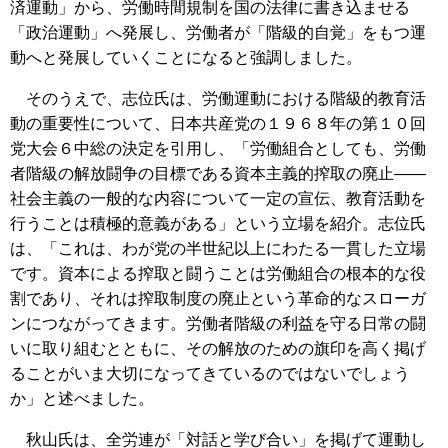
済運動」から、労働時間規制を国の法律に書き込ませる
「政治運動」へ発展し、労働者が「階級的自覚」をもつ運
動へと発展していくことになると強調しました。
そのうえで、志位氏は、労働運動における階級的教育活
動の重要性について、日本共産党の１９６８年の第１０回
党大会６中総の決定を引用し、「労働組合としても、労働
者階級の解放闘争の目標である資本主義的搾取の廃止――
社会主義の一般的な内容について一定の宣伝、教育活動を
行うことは積極的意義がある」という立場を紹介。志位氏
は、「これは、わが党の半世紀以上にわたる一貫した立場
です。資本による搾取と闘うことは労働組合の根本的な役
割であり、それは搾取制度の廃止という革命的なスローガ
ンにつながってきます。労働者階級の利益を守る日常の闘
いに取り組むとともに、その解放のための旗印を高く掲げ
ることがいま大切になってきているのではないでしょう
か」と述べました。
秋山氏は、全労連が「対話と学び合い」を掲げて運動し