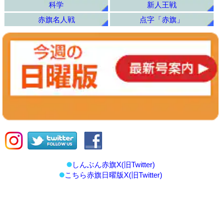
科学
新人王戦
赤旗名人戦
点字「赤旗」
しんぶん赤旗X(旧Twitter)
こちら赤旗日曜版X(旧Twitter)