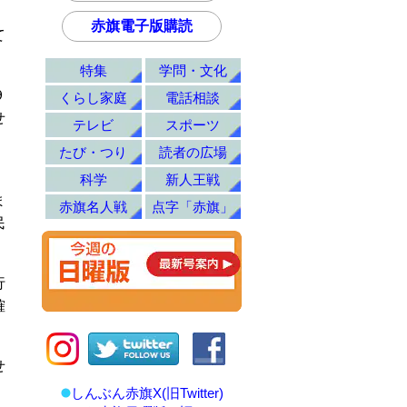
赤旗電子版購読
て
特集
学問・文化
９
くらし家庭
電話相談
せ
テレビ
スポーツ
、
たび・つり
読者の広場
科学
新人王戦
ま
赤旗名人戦
点字「赤旗」
民
行
確
せ
しんぶん赤旗X(旧Twitter)