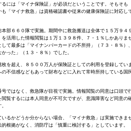
るには「マイナ保険証」が必須だということです。そもそも
かも「マイナ救急」は資格確認書や従来の健康保険証に対応し
本部６６０隊で実施。期間中に救急搬送は全体で１５万９４
」を活用した情報閲覧は１万１３９８件、７・１％しかありま
として最多は「マイナンバーカードの不所持」（７３・８％）
なかった」（１３・８％）でした。
枚を超え、８５００万人が保険証としての利用を登録してい
への不信感などもあって財布などに入れて常時所持している国
号ではなく、救急隊が目視で実施。情報閲覧の同意は口頭で
を閲覧するには本人同意が不可欠ですが、意識障害など同意の
す。
いるかどうか分からない場合、「マイナ救急」は実施できま
法的根拠がなく、消防庁は「慎重に検討する」としています。