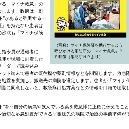
きる「マイナ救急」の
大します。政府は一刻
ト”があると強調する一
証」を持たない患者は
の沙汰も「マイナ保険
（写真）マイナ保険証を携行するよう
呼びかける消防庁の「マイナ救急」Ｐ
と指令員が通報者に
Ｒ映像（消防庁ＨＰより）
急隊が現場に到着した
リーダーで読み込み
レット端末で患者の既往歴や薬剤情報などを閲覧します。救急
急処置を実施し、搬送先の病院を選定します。患者が「マイナ
閲覧に同意しないと、救急隊は処方薬などの情報を口頭で聴取
ト”を▽自分の病気や飲んでいる薬を救急隊に正確に伝えること
や適切な応急処置ができる▽搬送先の病院で治療の事前準備が