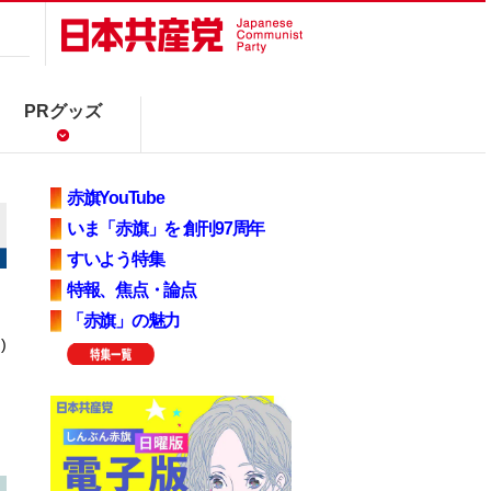
PRグッズ
赤旗YouTube
いま「赤旗」を 創刊97周年
すいよう特集
特報、焦点・論点
「赤旗」の魅力
)