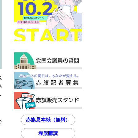
隊
保
し
赤旗見本紙（無料）
で
赤旗購読