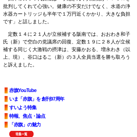
批判してくれて心強い。健康の不安だけでなく、水道の浄
水器カートリッジも半年で１万円近くかかり、大きな負担
です」と話しました。
定数１４に２１人が立候補する阪南では、おおわき和子
氏（新）で空白の党議席の回復、定数１９に２８人が立候
補する同じく大激戦の摂津は、安藤かおる、増永わき（以
上、現）、谷口はるこ（新）の３人全員当選を勝ち取ろう
と訴えました。
赤旗YouTube
いま「赤旗」を 創刊97周年
すいよう特集
特報、焦点・論点
「赤旗」の魅力