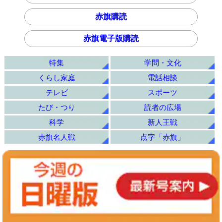
赤旗購読
赤旗電子版購読
特集
学問・文化
くらし家庭
電話相談
テレビ
スポーツ
たび・つり
読者の広場
科学
新人王戦
赤旗名人戦
点字「赤旗」