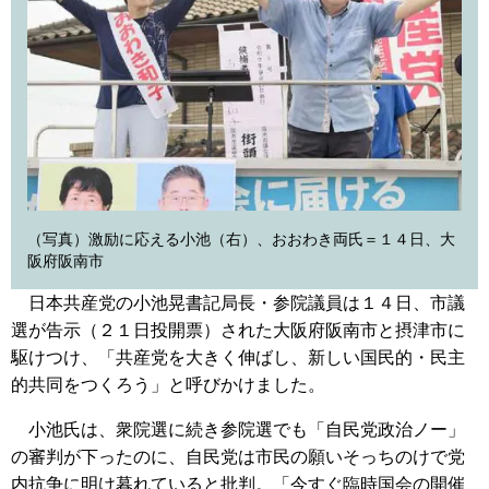
（写真）激励に応える小池（右）、おおわき両氏＝１４日、大
阪府阪南市
日本共産党の小池晃書記局長・参院議員は１４日、市議
選が告示（２１日投開票）された大阪府阪南市と摂津市に
駆けつけ、「共産党を大きく伸ばし、新しい国民的・民主
的共同をつくろう」と呼びかけました。
小池氏は、衆院選に続き参院選でも「自民党政治ノー」
の審判が下ったのに、自民党は市民の願いそっちのけで党
内抗争に明け暮れていると批判。「今すぐ臨時国会の開催