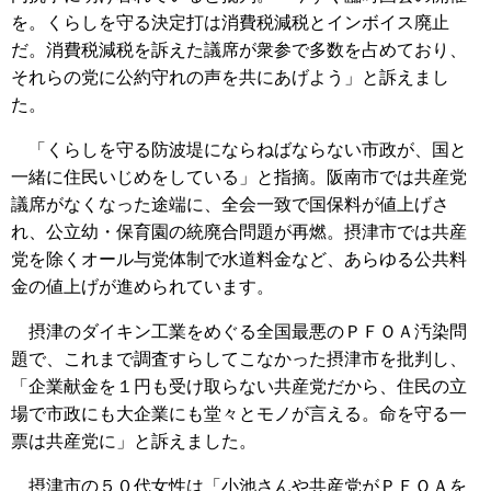
を。くらしを守る決定打は消費税減税とインボイス廃止
だ。消費税減税を訴えた議席が衆参で多数を占めており、
それらの党に公約守れの声を共にあげよう」と訴えまし
た。
「くらしを守る防波堤にならねばならない市政が、国と
一緒に住民いじめをしている」と指摘。阪南市では共産党
議席がなくなった途端に、全会一致で国保料が値上げさ
れ、公立幼・保育園の統廃合問題が再燃。摂津市では共産
党を除くオール与党体制で水道料金など、あらゆる公共料
金の値上げが進められています。
摂津のダイキン工業をめぐる全国最悪のＰＦＯＡ汚染問
題で、これまで調査すらしてこなかった摂津市を批判し、
「企業献金を１円も受け取らない共産党だから、住民の立
場で市政にも大企業にも堂々とモノが言える。命を守る一
票は共産党に」と訴えました。
摂津市の５０代女性は「小池さんや共産党がＰＦＯＡを