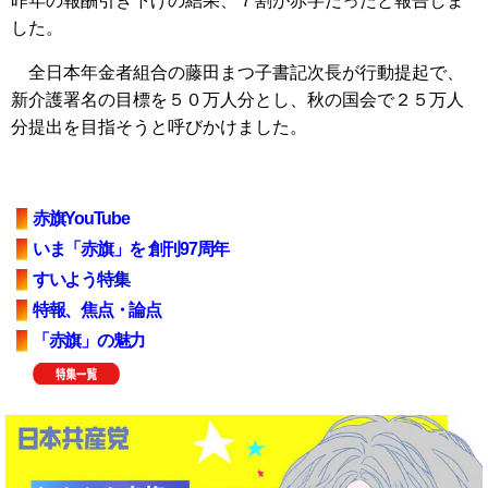
昨年の報酬引き下げの結果、７割が赤字だったと報告しま
した。
全日本年金者組合の藤田まつ子書記次長が行動提起で、
新介護署名の目標を５０万人分とし、秋の国会で２５万人
分提出を目指そうと呼びかけました。
赤旗YouTube
いま「赤旗」を 創刊97周年
すいよう特集
特報、焦点・論点
「赤旗」の魅力