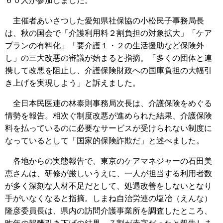
６０人が参加しました。
主催者あいさつした愛知県社保協の小松民子事務局長
は、秋の国会で「介護利用料２割負担の対象拡大」「ケア
プランの有料化」「要介護１・２の生活援助など保険外
し」の三大改悪の審議が始まると指摘。「多くの団体と連
携して改悪を阻止し、介護保険財政への国庫負担の大幅引
き上げを実現しよう」と訴えました。
全日本民医連の林泰則事務局次長は、介護保険をめぐる
情勢を報告。相次ぐ制度改悪が進められた結果、介護保険
料を払っているのに必要なサービスが受けられない制度に
なっているとして「国家的保険詐欺だ」と述べました。
各地からの実態報告で、東京のケアマネジャーの石田美
恵さんは、研修が厳しいうえに、一人が担当する利用者数
が多く深刻な人材不足だとして、処遇改善をしないとなり
手がいなくなると指摘。しまね自治労連の塩冶（えんな）
隆彦委員長は、県内の訪問介護事業所を調査したところ、