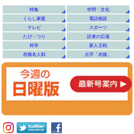
特集
学問・文化
くらし家庭
電話相談
テレビ
スポーツ
たび・つり
読者の広場
科学
新人王戦
赤旗名人戦
点字「赤旗」