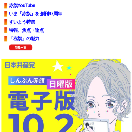
赤旗YouTube
いま「赤旗」を 創刊97周年
すいよう特集
特報、焦点・論点
「赤旗」の魅力