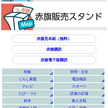
赤旗見本紙（無料）
赤旗購読
赤旗電子版購読
特集
学問・文化
くらし家庭
電話相談
テレビ
スポーツ
たび・つり
読者の広場
科学
新人王戦
赤旗名人戦
点字「赤旗」