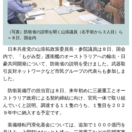
（写真）防衛省の説明を聞く山添議員（右手前から３人目）ら
＝８日、国会内
日本共産党の山添拓政策委員長・参院議員は８日、国会
内で、「もがみ型」護衛艦のオーストラリアへの輸出・日
豪共同開発について、防衛省の説明を受けました。武器取
引反対ネットワークなど市民グループの代表らも参加しま
した。
防衛装備庁の担当官は８日、来年初めに三菱重工とオー
ストラリア政府による契約締結に向け、官民一体で取り組
んでいくと説明。調達する１１隻のうち、１隻目を２０２
９年中に納入する予定です。
装備移転円滑化基金については、追加で１０００億円を