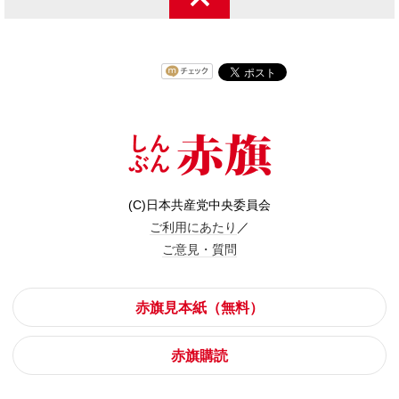
(C)日本共産党中央委員会
ご利用にあたり
／
ご意見・質問
赤旗見本紙（無料）
赤旗購読