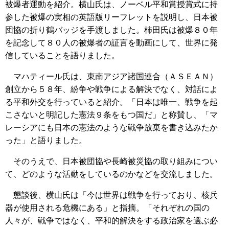
被爆者運動を紹介。横山氏は、ノーベル平和賞授賞式に持
参した被爆の実相の英語版リーフレットを説明し、日本被
団協の折り鶴バッジを手渡しました。柿田氏は被爆８０年
を記念して８０人の被爆者の証言を動画にして、世界に発
信していることを語りました。
マハティール氏は、東南アジア諸国連合（ＡＳＥＡＮ）
創立から５８年、紛争や戦争による解決でなく、対話によ
る平和外交を行っていると紹介。「日本は唯一、戦争を起
こさないと明記した憲法９条をもつ国だ」と称賛し、「マ
レーシアにも日本の憲法のような戦争放棄を書き込みたか
った」と語りました。
そのうえで、日本被団協や長崎被災協の取り組みについ
て、どのような活動をしているのかなどを交流しました。
懇談後、横山氏は「今は世界は戦争を行っており、核兵
器が使用される危機にある」と指摘。「それぞれの国の
人々が、戦争ではなく、平和的解決をする政治家を選ぶ必