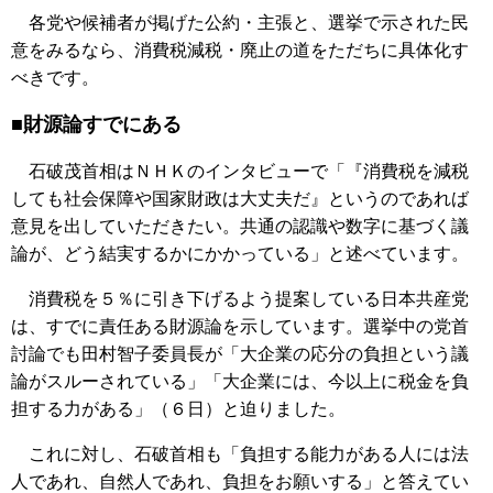
各党や候補者が掲げた公約・主張と、選挙で示された民
意をみるなら、消費税減税・廃止の道をただちに具体化す
べきです。
■財源論すでにある
石破茂首相はＮＨＫのインタビューで「『消費税を減税
しても社会保障や国家財政は大丈夫だ』というのであれば
意見を出していただきたい。共通の認識や数字に基づく議
論が、どう結実するかにかかっている」と述べています。
消費税を５％に引き下げるよう提案している日本共産党
は、すでに責任ある財源論を示しています。選挙中の党首
討論でも田村智子委員長が「大企業の応分の負担という議
論がスルーされている」「大企業には、今以上に税金を負
担する力がある」（６日）と迫りました。
これに対し、石破首相も「負担する能力がある人には法
人であれ、自然人であれ、負担をお願いする」と答えてい