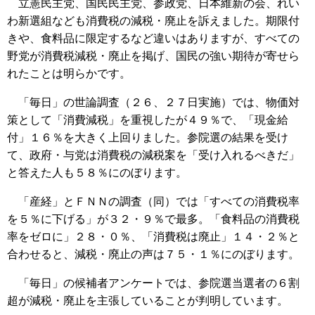
立憲民主党、国民民主党、参政党、日本維新の会、れい
わ新選組なども消費税の減税・廃止を訴えました。期限付
きや、食料品に限定するなど違いはありますが、すべての
野党が消費税減税・廃止を掲げ、国民の強い期待が寄せら
れたことは明らかです。
「毎日」の世論調査（２６、２７日実施）では、物価対
策として「消費減税」を重視したが４９％で、「現金給
付」１６％を大きく上回りました。参院選の結果を受け
て、政府・与党は消費税の減税案を「受け入れるべきだ」
と答えた人も５８％にのぼります。
「産経」とＦＮＮの調査（同）では「すべての消費税率
を５％に下げる」が３２・９％で最多。「食料品の消費税
率をゼロに」２８・０％、「消費税は廃止」１４・２％と
合わせると、減税・廃止の声は７５・１％にのぼります。
「毎日」の候補者アンケートでは、参院選当選者の６割
超が減税・廃止を主張していることが判明しています。