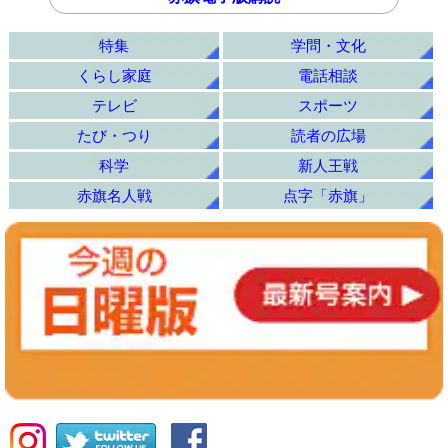
特集
学問・文化
くらし家庭
電話相談
テレビ
スポーツ
たび・つり
読者の広場
科学
新人王戦
赤旗名人戦
点字「赤旗」