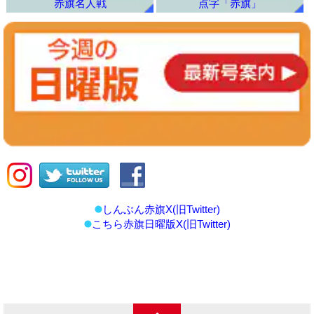
赤旗名人戦
点字「赤旗」
しんぶん赤旗X(旧Twitter)
こちら赤旗日曜版X(旧Twitter)