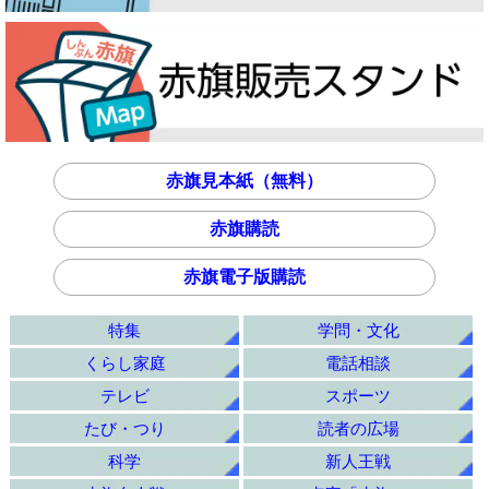
赤旗見本紙（無料）
赤旗購読
赤旗電子版購読
特集
学問・文化
くらし家庭
電話相談
テレビ
スポーツ
たび・つり
読者の広場
科学
新人王戦