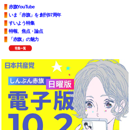
赤旗YouTube
いま「赤旗」を 創刊97周年
すいよう特集
特報、焦点・論点
「赤旗」の魅力