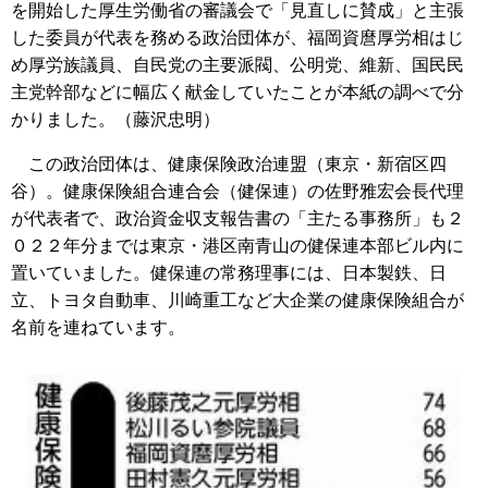
を開始した厚生労働省の審議会で「見直しに賛成」と主張
した委員が代表を務める政治団体が、福岡資麿厚労相はじ
め厚労族議員、自民党の主要派閥、公明党、維新、国民民
主党幹部などに幅広く献金していたことが本紙の調べで分
かりました。（藤沢忠明）
この政治団体は、健康保険政治連盟（東京・新宿区四
谷）。健康保険組合連合会（健保連）の佐野雅宏会長代理
が代表者で、政治資金収支報告書の「主たる事務所」も２
０２２年分までは東京・港区南青山の健保連本部ビル内に
置いていました。健保連の常務理事には、日本製鉄、日
立、トヨタ自動車、川崎重工など大企業の健康保険組合が
名前を連ねています。