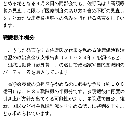
とめる場となる４月３日の同部会でも、佐野氏は「高額療
養の見直しに限らず医療制度のあり方を含め不断の見直し
を」と新たな患者負担増への含みを持たせる発言をしてい
ます。
戦闘機半機分
こうした発言をする佐野氏が代表を務める健康保険政治
連盟の政治資金収支報告書（２１～２３年）を調べると、
「組織活動費（渉外費）」の名目で政治家や自民党派閥の
パーティー券を購入しています。
高額療養費の負担増をやめるのに必要な予算（約１００
億円）は、Ｆ３５戦闘機の半機分です。参院選後に再度の
引き上げ方針が出てくる可能性があり、参院選で自公、維
新、国民など社会保障削減をすすめる勢力に審判を下すこ
とが求められています。