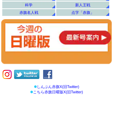
科学
新人王戦
赤旗名人戦
点字「赤旗」
しんぶん赤旗X(旧Twitter)
こちら赤旗日曜版X(旧Twitter)