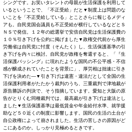
シングです。お笑いタレントの母親が生活保護を利用して
いるということで、「不正受給」だと▼制度上は問題のな
いことを「不正受給している」とことさらに報じるメディ
アも。自民党国会議員も不正受給が横行しているなどとＳ
ＮＳで発信。１２年の総選挙で安倍自民党は生活保護費の
１０％引き下げを公約に掲げました▼政権交代前から厚生
労働省は自民党に忖度（そんたく）し、生活保護基準の引
き下げを内々に検討。自民党が政権を奪還すると、「『生
活保護バッシング』に現れたような国民の不公平感・不信
感が醸成されていたことを背景に」、厚労相は拙速に引き
下げを決めた―▼引き下げは違憲・違法だとして全国の生
活保護利用者がたたかう裁判のうち、三重裁判で津地裁が
原告勝訴の判決で、そう指摘しています。愛知と大阪の原
告がとりくむ同種裁判では、最高裁が引き下げは違法とし
ました▼生活保護基準は最低賃金や年金給付水準、就学援
助など５０近くの制度に影響します。国民の生活の土台が
自公政権によって崩されました。生活の苦しさの原因がど
こにあるのか。しっかり見極めるときです。