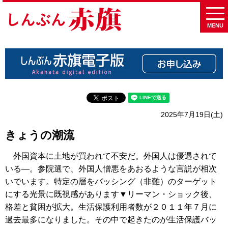
MENU
2025年7月19日(土)
きょうの潮流
外国資本に土地が買われて不安だ。外国人は優遇されて
いる―。参院選で、外国人憎悪をあおるような言説が相次
いでいます。特定の層をバッシング（非難）のターゲット
にする光景に既視感があります▼リーマン・ショック後、
格差と貧困が拡大。生活保護利用者数が２０１１年７月に
過去最多になりました。その中で起きたのが生活保護バッ