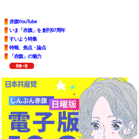
赤旗YouTube
いま「赤旗」を 創刊97周年
すいよう特集
特報、焦点・論点
「赤旗」の魅力