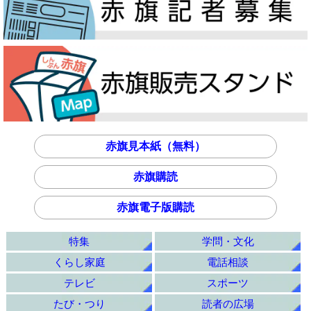
赤旗見本紙（無料）
赤旗購読
赤旗電子版購読
特集
学問・文化
くらし家庭
電話相談
テレビ
スポーツ
たび・つり
読者の広場