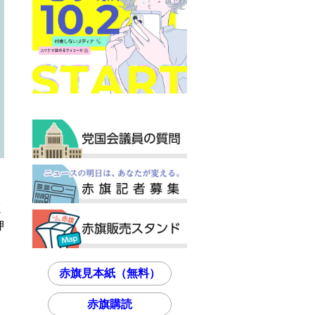
く
押
赤旗見本紙（無料）
赤旗購読