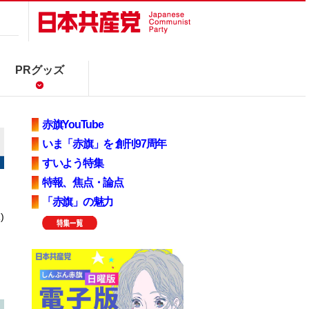
PRグッズ
赤旗YouTube
いま「赤旗」を 創刊97周年
すいよう特集
特報、焦点・論点
「赤旗」の魅力
)