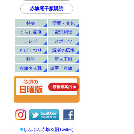
赤旗電子版購読
特集
学問・文化
くらし家庭
電話相談
テレビ
スポーツ
たび・つり
読者の広場
科学
新人王戦
赤旗名人戦
点字「赤旗」
しんぶん赤旗X(旧Twitter)