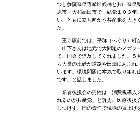
つし参院奈良選挙区候補と共に奈良
原市・大和高田市で「結党１０３年
い、ともに立ち向かう共産党を大き
た。
王寺駅前では、平群（へぐり）町
「山下さんは地元で大問題のメガソ
て、国会で追及してくれました。５
ら大量の土砂が道路や田畑にあふれ
います。環境問題に本気で取り組む
です」と話しました。
業者後援会の男性は「消費税導入３
れるのが共産党」と訴え。医療後援
しつけず、国の責任で現場の賃上げ