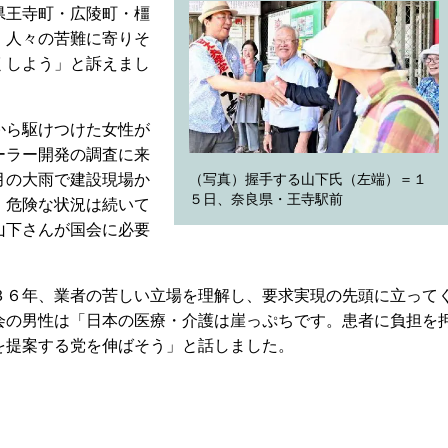
県王寺町・広陵町・橿
、人々の苦難に寄りそ
くしよう」と訴えまし
から駆けつけた女性が
ーラー開発の調査に来
月の大雨で建設現場か
（写真）握手する山下氏（左端）＝１
５日、奈良県・王寺駅前
、危険な状況は続いて
山下さんが国会に必要
６年、業者の苦しい立場を理解し、要求実現の先頭に立って
会の男性は「日本の医療・介護は崖っぷちです。患者に負担を
を提案する党を伸ばそう」と話しました。