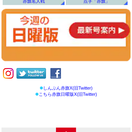
赤旗名人戦
点字「赤旗」
しんぶん赤旗X(旧Twitter)
こちら赤旗日曜版X(旧Twitter)