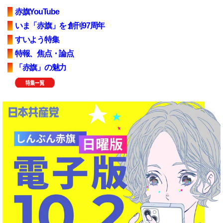
赤旗YouTube
いま「赤旗」を 創刊97周年
すいよう特集
特報、焦点・論点
「赤旗」の魅力