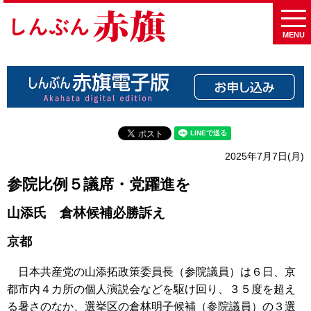
MENU
2025年7月7日(月)
参院比例５議席・党躍進を
山添氏 倉林候補必勝訴え
京都
日本共産党の山添拓政策委員長（参院議員）は６日、京
都市内４カ所の個人演説会などを駆け回り、３５度を超え
る暑さのなか、選挙区の倉林明子候補（参院議員）の３選