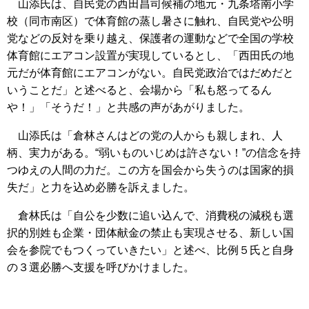
山添氏は、自民党の西田昌司候補の地元・九条塔南小学
校（同市南区）で体育館の蒸し暑さに触れ、自民党や公明
党などの反対を乗り越え、保護者の運動などで全国の学校
体育館にエアコン設置が実現しているとし、「西田氏の地
元だが体育館にエアコンがない。自民党政治ではだめだと
いうことだ」と述べると、会場から「私も怒ってるん
や！」「そうだ！」と共感の声があがりました。
山添氏は「倉林さんはどの党の人からも親しまれ、人
柄、実力がある。“弱いものいじめは許さない！”の信念を持
つゆえの人間の力だ。この方を国会から失うのは国家的損
失だ」と力を込め必勝を訴えました。
倉林氏は「自公を少数に追い込んで、消費税の減税も選
択的別姓も企業・団体献金の禁止も実現させる、新しい国
会を参院でもつくっていきたい」と述べ、比例５氏と自身
の３選必勝へ支援を呼びかけました。