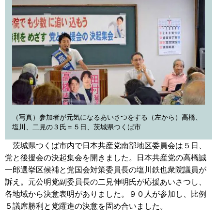
（写真）参加者が元気になるあいさつをする（左から）高橋、
塩川、二見の３氏＝５日、茨城県つくば市
茨城県つくば市内で日本共産党南部地区委員会は５日、
党と後援会の決起集会を開きました。日本共産党の高橋誠
一郎選挙区候補と党国会対策委員長の塩川鉄也衆院議員が
訴え。元公明党副委員長の二見伸明氏が応援あいさつし、
各地域から決意表明がありました。９０人が参加し、比例
５議席勝利と党躍進の決意を固め合いました。