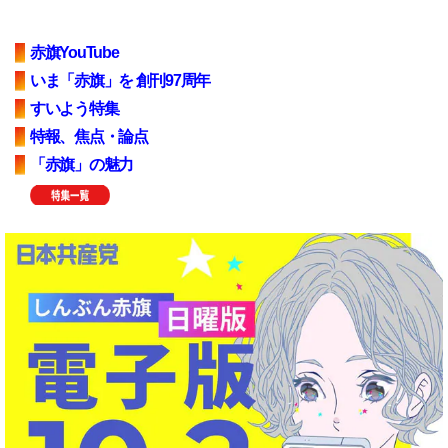
赤旗YouTube
いま「赤旗」を 創刊97周年
すいよう特集
特報、焦点・論点
「赤旗」の魅力