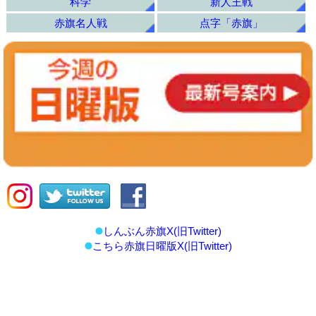
科学
新人王戦
赤旗名人戦
点字「赤旗」
しんぶん赤旗X(旧Twitter)
こちら赤旗日曜版X(旧Twitter)