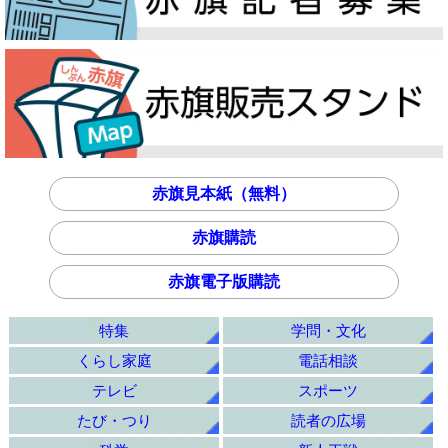
赤旗見本紙（無料）
赤旗購読
赤旗電子版購読
特集
学問・文化
くらし家庭
電話相談
テレビ
スポーツ
たび・つり
読者の広場