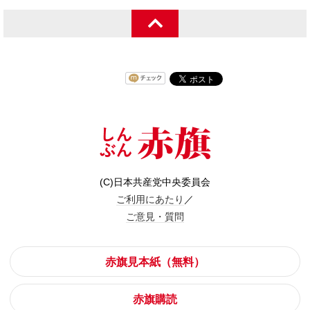
(C)日本共産党中央委員会
ご利用にあたり
／
ご意見・質問
赤旗見本紙（無料）
赤旗購読