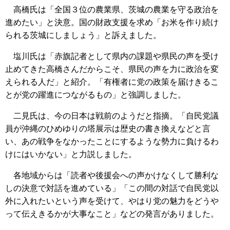
高橋氏は「全国３位の農業県、茨城の農業を守る政治を
進めたい」と決意。国の財政支援を求め「お米を作り続け
られる茨城にしましょう」と訴えました。
塩川氏は「赤旗記者として県内の課題や県民の声を受け
止めてきた高橋さんだからこそ、県民の声を力に政治を変
えられる人だ」と紹介。「有権者に党の政策を届けきるこ
とが党の躍進につながるもの」と強調しました。
二見氏は、今の日本は戦前のようだと指摘。「自民党議
員が沖縄のひめゆりの塔展示は歴史の書き換えなどと言
い、あの戦争をなかったことにするような勢力に負けるわ
けにはいかない」と力説しました。
各地域からは「読者や後援会への声かけなくして勝利な
しの決意で対話を進めている」「この間の対話で自民党以
外に入れたいという声を受けて、やはり党の魅力をどうや
って伝えきるかが大事なこと」などの発言がありました。