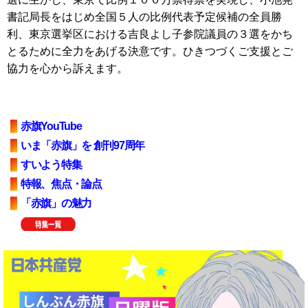
書記局長をはじめ全国５人の比例代表予定候補の全員勝
利、東京選挙区における吉良よし子参院議員の３選をかち
とるために全力をあげる決意です。ひきつづくご支援とご
協力を心から訴えます。
赤旗YouTube
いま「赤旗」を 創刊97周年
すいよう特集
特報、焦点・論点
「赤旗」の魅力