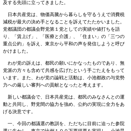
及する先頭に立ってきました。
日本共産党は、物価高騰から暮らしを守るうえで消費税
減税が最大の決め手となることを訴えてたたかいました。
党都議団の都議会野党第１党としての実績や値打ちを語
り、「賃上げ」、「医療と介護」、「住まい」の「三つの
重点公約」を訴え、東京から平和の声を発信しようと呼び
かけました。
わが党の訴えは、都民の願いにかなったものであり、無
党派の方々も含めて共感を広げたという手ごたえをもって
います。また、わが党の論戦と活動は、小池都政の与党勢
力への厳しい審判への貢献となったと考えます。
新しい都議会で、日本共産党は、都民のみなさんとの運
動と共同し、野党間の協力を強め、公約の実現に全力をあ
げる決意です。
一、今回の都議選の教訓を、ただちに目前に迫った参院
選に生かし、東京で比例１００万票得票を実現し、小池晃