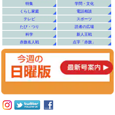
特集
学問・文化
くらし家庭
電話相談
テレビ
スポーツ
たび・つり
読者の広場
科学
新人王戦
赤旗名人戦
点字「赤旗」