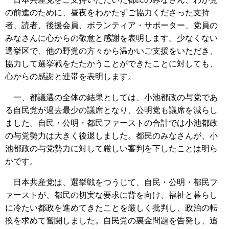
の前進のために、昼夜をわかたずご協力くださった支持
者、読者、後援会員、ボランティア・サポーター、党員の
みなさんに心からの敬意と感謝を表明します。少なくない
選挙区で、他の野党の方々から温かいご支援をいただき、
協力して選挙戦をたたかうことができたことに対しても、
心からの感謝と連帯を表明します。
一、都議選の全体の結果としては、小池都政の与党であ
る自民党が過去最少の議席となり、公明党も議席を減らし
ました。自民・公明・都民ファーストの合計では小池都政
の与党勢力は大きく後退しました。都民のみなさんが、小
池都政の与党勢力に対して厳しい審判を下したことは明ら
かです。
日本共産党は、選挙戦をつうじて、自民・公明・都民フ
ァーストが、都民の切実な要求に背を向け、福祉と暮らし
に冷たい都政を進めてきたことを厳しく批判し、政治の転
換を求めて奮闘しました。自民党の裏金問題を告発し、追