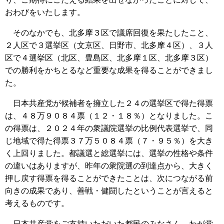
おわびをいたします。
そのなかでも、北多摩３区で議席回復を果たしたこと、
２人区で３選挙区（文京区、日野市、北多摩４区）、３人
区で４選挙区（北区、豊島区、北多摩１区、北多摩３区）
での勝利をかちとるなど重要な成果を得ることができまし
た。
日本共産党が候補者を擁立した２４の選挙区で得た得票
は、４８万９０８４票（１２・１８％）となりました。こ
の得票は、２０２４年の衆議院選挙の比例代表選挙で、同
じ地域で得た得票３７万５０８４票（７・９５％）を大き
く上回りました。都議選と総選挙には、選挙の性格や条件
の違いはありますが、昨年の衆院選の到達点から、大きく
押し戻す得票を得ることができたことは、次につながる前
向きの成果であり、善戦・健闘したということが言えると
考えるものです。
日本共産党をご支持いただいた都民のみなさん、わが党