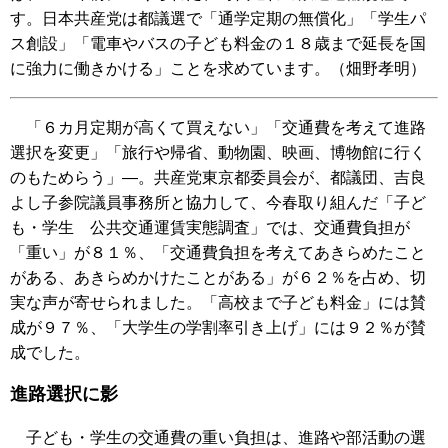
す。日本共産党は都議選で「通学定期の無償化」「学生パ
ス創設」「電車やバスの子ども料金の１８歳まで延長を国
に強力に働きかける」ことを求めています。（畑野孝明）
「６カ月定期が高くて買えない」「交通費を考えて進路
選択を変更」「旅行や帰省、動物園、映画、博物館に行く
のもためらう」―。共産党東京都委員会が、都議団、吉良
よし子参院議員事務所と協力して、今春取り組んだ「子ど
も・学生 公共交通運賃実態調査」では、交通費負担が
「重い」が８１％、「交通費負担を考えてあきらめたこと
がある、あきらめかけたことがある」が６２％を占め、切
実な声が寄せられました。「高校まで子ども料金」には賛
成が９７％、「大学生の学割率引き上げ」には９２％が賛
成でした。
進路選択に影
子ども・学生の交通費の重い負担は、進路や部活動の選