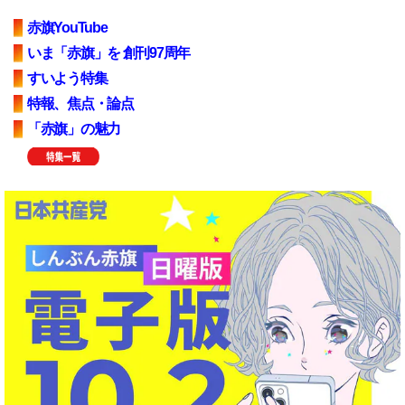
赤旗YouTube
いま「赤旗」を 創刊97周年
すいよう特集
特報、焦点・論点
「赤旗」の魅力