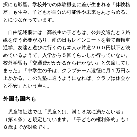
択にも影響。学校外での体験機会に差が生まれる「体験格
差」も生み、子どもが自分の可能性や未来をあきらめるこ
とにつながっています。
自由記述欄には「高校生の子どもは、公共交通だと２路
線を使う必要があり、雨の日もレインコートを着て自転車
通学。友達と遊びに行くのも本人が片道２００円以下と決
めているようで、入学から５回くらいしか行っていない。
校外学習も『交通費がかかるから行かない』と欠席してし
まった」「中学生の子は、クラブチーム遠征に月１万円以
上かかる。この先塾に通うようになれば、クラブは休会か
と不安」という声も。
外国も国内も
児童福祉法では「児童とは、満１８歳に満たない者」
（第４条）と規定しています。「子どもの権利条約」も１
８歳までが対象です。