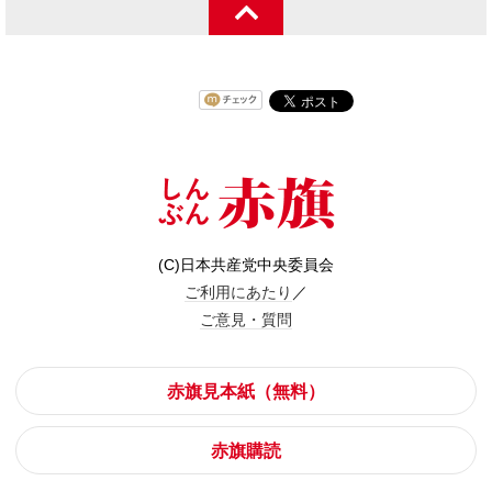
(C)日本共産党中央委員会
ご利用にあたり
／
ご意見・質問
赤旗見本紙（無料）
赤旗購読