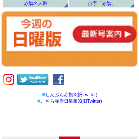
赤旗名人戦
点字「赤旗」
しんぶん赤旗X(旧Twitter)
こちら赤旗日曜版X(旧Twitter)