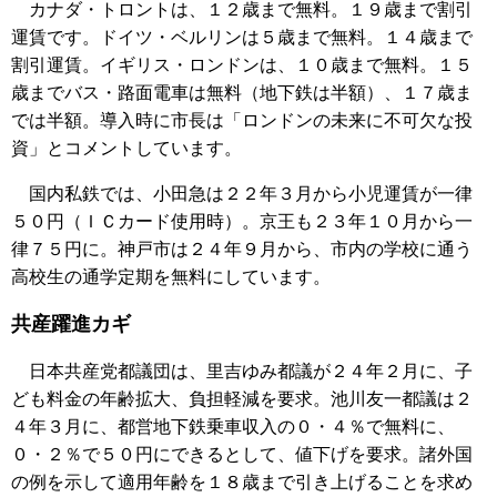
カナダ・トロントは、１２歳まで無料。１９歳まで割引
運賃です。ドイツ・ベルリンは５歳まで無料。１４歳まで
割引運賃。イギリス・ロンドンは、１０歳まで無料。１５
歳までバス・路面電車は無料（地下鉄は半額）、１７歳ま
では半額。導入時に市長は「ロンドンの未来に不可欠な投
資」とコメントしています。
国内私鉄では、小田急は２２年３月から小児運賃が一律
５０円（ＩＣカード使用時）。京王も２３年１０月から一
律７５円に。神戸市は２４年９月から、市内の学校に通う
高校生の通学定期を無料にしています。
共産躍進カギ
日本共産党都議団は、里吉ゆみ都議が２４年２月に、子
ども料金の年齢拡大、負担軽減を要求。池川友一都議は２
４年３月に、都営地下鉄乗車収入の０・４％で無料に、
０・２％で５０円にできるとして、値下げを要求。諸外国
の例を示して適用年齢を１８歳まで引き上げることを求め