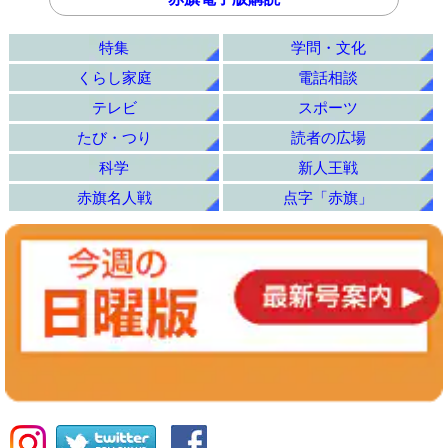
特集
学問・文化
くらし家庭
電話相談
テレビ
スポーツ
たび・つり
読者の広場
科学
新人王戦
赤旗名人戦
点字「赤旗」