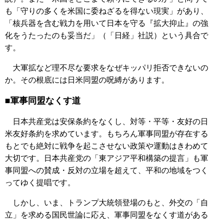
も「守りの多くを米国に委ねざるを得ない現実」があり、
「核兵器を含む戦力を用いて日本を守る『拡大抑止』の強
化をうたったのも妥当だ」（「日経」社説）という具合で
す。
大軍拡など理不尽な要求をなぜキッパリ拒否できないの
か。その根底には日米同盟の呪縛があります。
■軍事同盟なくす道
日本共産党は安保条約をなくし、対等・平等・友好の日
米友好条約を求めています。もちろん軍事同盟が存在する
もとでも絶対に戦争を起こさせない政策や運動はきわめて
大切です。日本共産党の「東アジア平和構築の提言」も軍
事同盟への賛成・反対の立場を超えて、平和の地域をつく
ってゆく提唱です。
しかし、いま、トランプ大統領登場のもと、外交の「自
立」を求める国民世論に応え、軍事同盟をなくす道がある