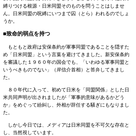
縛りつける根源・日米同盟そのものを問うことはしませ
ん。日米同盟の呪縛にいつまで囚（とら）われるのでしょ
うか。
■致命的弱点を持つ
もともと政府は安保条約が軍事同盟であることを隠すた
め「日米同盟」という言葉を避けてきました。新安保条約
を審議した１９６０年の国会でも、「いわゆる軍事同盟と
いうべきものでない」（岸信介首相）と答弁してきまし
た。
８０年代に入って、初めて日米を「同盟関係」とした日
米共同声明が出されましたが「軍事的意味があるかどう
か」をめぐって紛糾し、外相が辞任する騒ぎにもなりまし
た。
しかし今日では、メディアは日米同盟を不可欠な存在と
し、当然視しています。