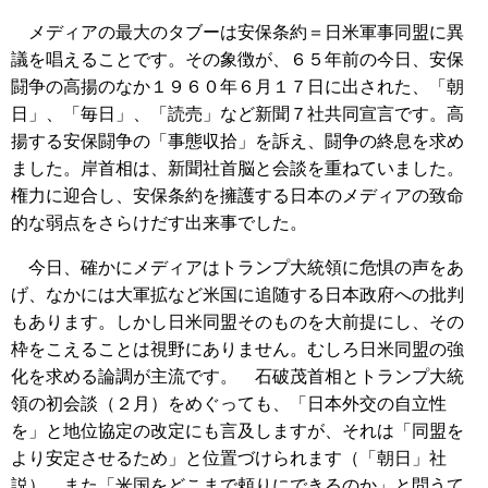
メディアの最大のタブーは安保条約＝日米軍事同盟に異
議を唱えることです。その象徴が、６５年前の今日、安保
闘争の高揚のなか１９６０年６月１７日に出された、「朝
日」、「毎日」、「読売」など新聞７社共同宣言です。高
揚する安保闘争の「事態収拾」を訴え、闘争の終息を求め
ました。岸首相は、新聞社首脳と会談を重ねていました。
権力に迎合し、安保条約を擁護する日本のメディアの致命
的な弱点をさらけだす出来事でした。
今日、確かにメディアはトランプ大統領に危惧の声をあ
げ、なかには大軍拡など米国に追随する日本政府への批判
もあります。しかし日米同盟そのものを大前提にし、その
枠をこえることは視野にありません。むしろ日米同盟の強
化を求める論調が主流です。 石破茂首相とトランプ大統
領の初会談（２月）をめぐっても、「日本外交の自立性
を」と地位協定の改定にも言及しますが、それは「同盟を
より安定させるため」と位置づけられます（「朝日」社
説）。また「米国をどこまで頼りにできるのか」と問うて