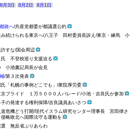
8月3日
8月2日
8月1日
都政へ
/共産党都委が都議選公約
住み続けられる東京へ/八王子 田村委員長訴え/東京・練馬 小
決許すな/国会周辺
良氏 不登校巡り支援迫る
勢 小池書記局長が会見
補
/第３次発表
昭氏「札幌の事例どこでも」/衆院厚労委
東京プライド １万５０００人パレード/小池・吉良氏が参加
る子の発達する権利保障/吉良議員あいさつ
人道危機どう打開/現代イスラム研究センター理事長 宮田律さ
 侵略敗北へ国際法守る運動を
院選 無反省ぶりあらわ