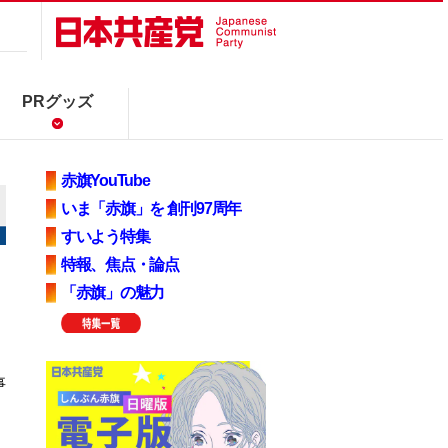
PRグッズ
赤旗YouTube
いま「赤旗」を 創刊97周年
すいよう特集
特報、焦点・論点
「赤旗」の魅力
事