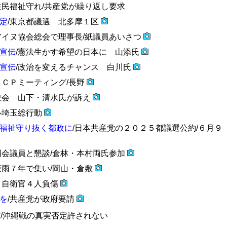
住民福祉守れ/共産党が繰り返し要求
定
/東京都議選 北多摩１区
アイヌ協会総会で理事長/紙議員あいさつ
宣伝
/憲法生かす希望の日本に 山添氏
宣伝
/政治を変えるチャンス 白川氏
ＪＣＰミーティング/長野
説会 山下・清水氏が訴え
ル埼玉総行動
福祉守り抜く都政に
/日本共産党の２０２５都議選公約/６月９
国会議員と懇談/倉林・本村両氏参加
豪雨７年で集い/岡山・倉敷
 自衛官４人負傷
を
/共産党が政府要請
び
/沖縄戦の真実否定許されない