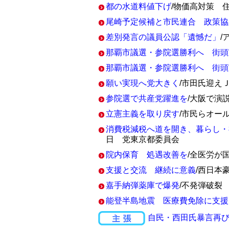
都の水道料値下げ
/物価高対策 
尾崎予定候補と市民連合 政策協
差別発言の議員公認「遺憾だ」
/
那覇市議選・参院選勝利へ 街頭
那覇市議選・参院選勝利へ 街頭
願い実現へ党大きく
/市田氏迎え
参院選で共産党躍進を
/大阪で演
立憲主義を取り戻す
/市民らオー
消費税減税へ道を開き、暮らし・
日 党東京都委員会
院内保育 処遇改善を
/全医労が
支援と交流 継続に意義
/西日本
嘉手納弾薬庫で爆発
/不発弾破裂
能登半島地震 医療費免除に支援
自民・西田氏暴言再