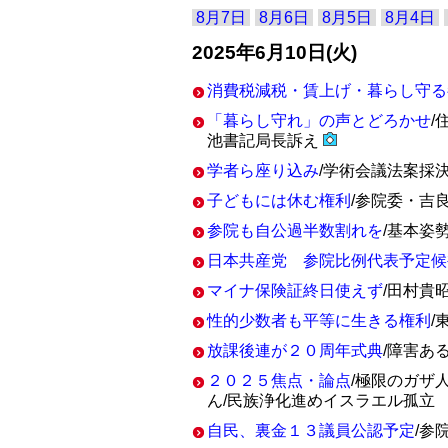
8月7日
8月6日
8月5日
8月4日
2025年6月10日(火)
消費税減税・賃上げ・暮らし守る
「暮らし守れ」の声とどろかせ
/
池書記局長訴え
学者ら座り込み
/学術会議法案採
子どもには休む権利
/参院委・吉
参院も自公過半数割れを
/基本姿
日本共産党 参院比例代表予定候
マイナ保険証終日使えず
/田村貴
性的少数者も平等に生きる権利
/
放課後連が２０周年式典
/障害あ
２０２５焦点・論点
/極限のガザ
ん/民族浄化進めイスラエル孤立
自民、裏金１３議員公認予定
/参