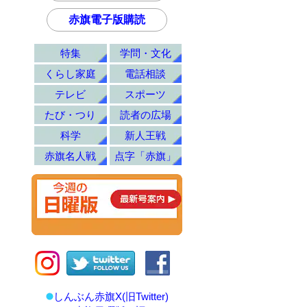
赤旗電子版購読
特集
学問・文化
くらし家庭
電話相談
テレビ
スポーツ
たび・つり
読者の広場
科学
新人王戦
赤旗名人戦
点字「赤旗」
しんぶん赤旗X(旧Twitter)