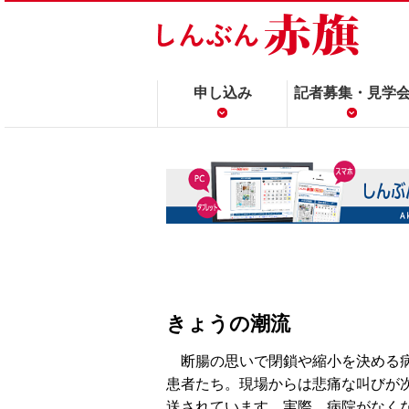
申し込み
記者募集・見学
きょうの潮流
断腸の思いで閉鎖や縮小を決める病
患者たち。現場からは悲痛な叫びが
送されています。実際、病院がなく