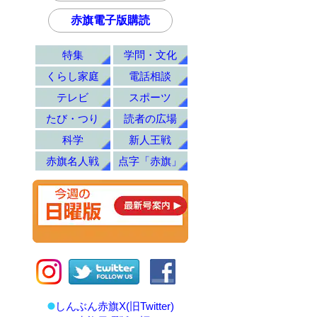
赤旗電子版購読
特集
学問・文化
くらし家庭
電話相談
テレビ
スポーツ
たび・つり
読者の広場
科学
新人王戦
赤旗名人戦
点字「赤旗」
しんぶん赤旗X(旧Twitter)