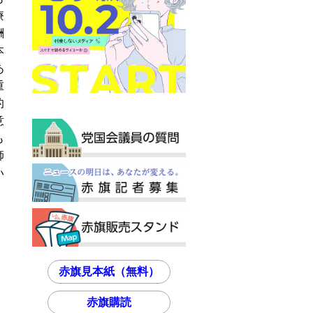
療
酬
本
あ
重
的
意
も
師
い
赤旗見本紙（無料）
赤旗購読