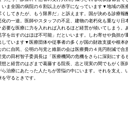
、いま全国の病院の６割以上が赤字になっています▼地域の医
尽くしてきたが、もう限界だ」と訴えます。国が決める診療報
悪化の一途。医師やスタッフの不足、建物の老朽化も重なり日
▼必要な医療に力を入れれば入れるほど経営が傾いてしまう。
黒字を出すのはほぼ不可能」だといいます。しわ寄せや負担が
出しています▼医療団体や従事者の多くが国の財政支援や根本
なのに自民、公明の与党と維新の会は医療費の４兆円削減で合
産党の田村智子委員長は「医療機関の危機をさらに深刻にする
理想と経営のはざまで葛藤する院長、志と現実の間でもがく医
がら治療にあたった人たちが苦悩の中にいます。それを支え、
療を守るときです。