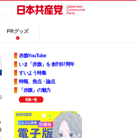
PRグッズ
赤旗YouTube
いま「赤旗」を 創刊97周年
すいよう特集
特報、焦点・論点
「赤旗」の魅力
)
う
放
も