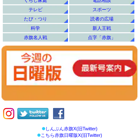
くらし家庭
電話相談
テレビ
スポーツ
たび・つり
読者の広場
科学
新人王戦
赤旗名人戦
点字「赤旗」
しんぶん赤旗X(旧Twitter)
こちら赤旗日曜版X(旧Twitter)