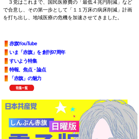
３党はこれまで、国民医療費の「最低４兆円削減」など
で合意し、その第一歩として「１１万床の病床削減」計画
を打ち出し、地域医療の危機を加速させてきました。
赤旗YouTube
いま「赤旗」を 創刊97周年
すいよう特集
特報、焦点・論点
「赤旗」の魅力