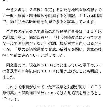
合意文書は、２年後に策定する新たな地域医療構想まで
に一般・療養・精神病床を削減すると明記。１１万床削減
で、約１兆円の医療費を削減できると試算しています。
合意後の記者会見で維新の岩谷良平幹事長は「１１万床
の削減合意は、満額回答だ」「社会保障改革にとって大き
な一歩で画期的だ」などと強調。猛反対する声が出るだろ
うが、「夏の参議院選挙で賛成か反対かを問い、民意の後
押しで前に進めたい」と訴えました。
同文書には、現在約５０％にとどまっている電子カルテ
の普及率を５年以内に１００％に引き上げることも明記し
ました。
これまで維新が求めていた市販薬と効能が同じ「ＯＴＣ
類似薬」の保険適用除外については３党協議を続けるとし
ています。