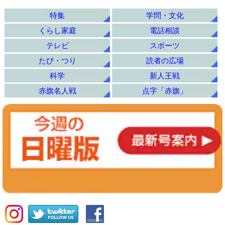
特集
学問・文化
くらし家庭
電話相談
テレビ
スポーツ
たび・つり
読者の広場
科学
新人王戦
赤旗名人戦
点字「赤旗」