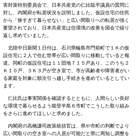
害対策特別委員会で、日本共産党の仁比聡平議員の質問に
対し、内閣府が転居状況を説明しました。仮設住宅の住民
から「狭すぎて暮らせない」と広い間取りへの転居が強く
要望されており、日本共産党は住環境の改善を国会で繰り
返し求めていました。
北陸中日新聞１日付は、石川県輪島市門前町で１Ｋの仮
設住宅に２人で住む世帯が広い間取りに移動していると報
道。同町の仮設住宅は１１団地７１５戸あり、このうち２
Ｋ１０戸、３Ｋ３戸が空き室で、市が高齢者や障害者がい
る家庭を対象に順次引っ越し手続きを進めているとしてい
ます。
仁比氏は事実関係を確認するとともに、人間らしい良好
な環境で暮らせるよう能登半島６市町でこうした取り組み
をさらに進めてほしいと求めました。
内閣府の高橋謙司政策統括官は、県や市町の判断でより
広い間取りの空き室への入居が可能だと県に周知し調整を