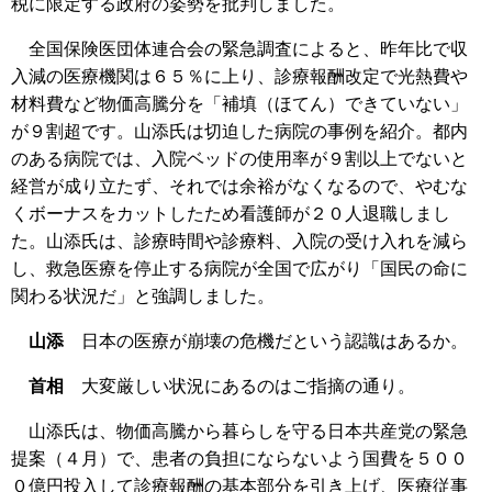
税に限定する政府の姿勢を批判しました。
全国保険医団体連合会の緊急調査によると、昨年比で収
入減の医療機関は６５％に上り、診療報酬改定で光熱費や
材料費など物価高騰分を「補填（ほてん）できていない」
が９割超です。山添氏は切迫した病院の事例を紹介。都内
のある病院では、入院ベッドの使用率が９割以上でないと
経営が成り立たず、それでは余裕がなくなるので、やむな
くボーナスをカットしたため看護師が２０人退職しまし
た。山添氏は、診療時間や診療料、入院の受け入れを減ら
し、救急医療を停止する病院が全国で広がり「国民の命に
関わる状況だ」と強調しました。
山添
日本の医療が崩壊の危機だという認識はあるか。
首相
大変厳しい状況にあるのはご指摘の通り。
山添氏は、物価高騰から暮らしを守る日本共産党の緊急
提案（４月）で、患者の負担にならないよう国費を５００
０億円投入して診療報酬の基本部分を引き上げ、医療従事