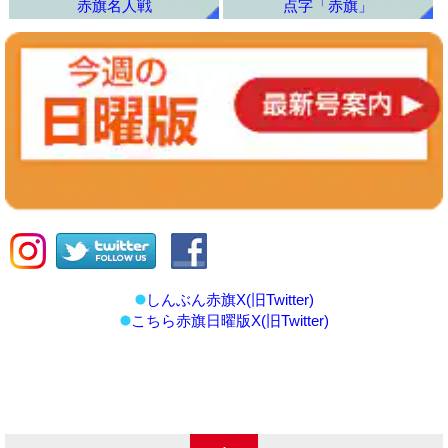
赤旗名人戦
点字「赤旗」
しんぶん赤旗X(旧Twitter)
こちら赤旗日曜版X(旧Twitter)