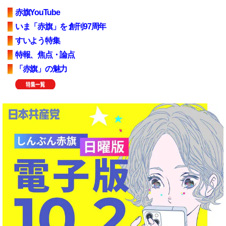
赤旗YouTube
いま「赤旗」を 創刊97周年
すいよう特集
特報、焦点・論点
「赤旗」の魅力