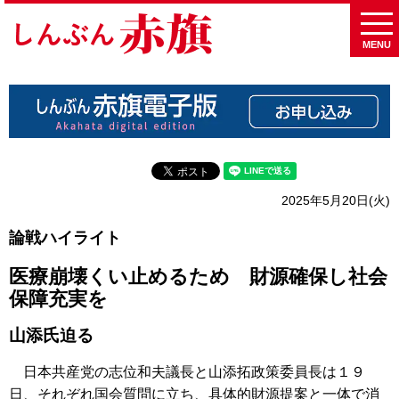
MENU
2025年5月20日(火)
論戦ハイライト
医療崩壊くい止めるため 財源確保し社会
保障充実を
山添氏迫る
日本共産党の志位和夫議長と山添拓政策委員長は１９
日、それぞれ国会質問に立ち、具体的財源提案と一体で消