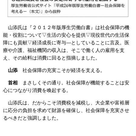
山添氏は『２０１２年版厚生労働白書』は社会保障の機
能・役割について▽生活の安心を提供▽現役世代の生活保
障にも貢献▽経済成長に寄与―としていることに言及。医
療や介護、福祉機関の収入は、そこで働く人の雇用を支
え、その給料は消費に回ると指摘しました。
山添
社会保障の充実こそが経済を支える。
首相
まさしくその通り。社会保障が機能することは安
心につながり消費を喚起する。
山添氏は、だからこそ消費税を減税し、大企業や富裕層
に応分の負担を求めて財源を確保し、社会保障を充実させ
るべきだと強調しました。