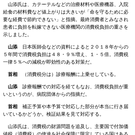
山添氏は、カテーテルなどの治療材料や医療機器、入院
給食の材料費など値上がりは大きいが「命を守るために必
要な経費で節約できない」と指摘。最終消費者とみなされ
患者に負担を転嫁できない医療機関の消費税負担の重さを
示しました。
山添
日本医師会などの資料によると２０１８年からの
５年間で消費税負担は４８・９％増え、１・５倍。消費税
一律５％への減税が即効性のある対策だ。
首相
（消費税分は）診療報酬に上乗せしている。
山添
診療報酬での対応を経てもなお、消費税負担が重
いというのが、病院団体からの指摘だ。
首相
補正予算や本予算で対応した部分が本当に行き届
いているかどうか。検証結果を見て対応する。
山添氏は、消費税の財源問題を追及し、主要国で付加価
値税（消費税）の使途を社会保障に限定している国はある