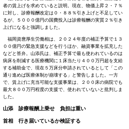
者の賃上げを求めていると説明。現在、物価上昇２・７％
に対し、診療報酬改定は０・８８％引き上げと不足してい
るが、５０００億円の国費投入は診療報酬の実質２％引き
上げになると強調しました。
福岡資麿厚生労働相は、２０２４年度の補正予算で１３
００億円の緊急支援などを行うほか、融資事業を拡充した
などと答弁。山添氏は、補正予算で最も使われているのは
病床を削減する医療機関に１床当たり４００万円超を支給
する補助金で、現在５万床分申請されているとして「この
通り進めば医療体制が崩壊する」と警告しました。一方
で、賃上げに充当可能な支援事業は、２００床の病院でも
最大８００万円程度の支援で、使われていないと批判しま
した。
山添 診療報酬上乗せ 負担は重い
首相 行き届いているか検証する