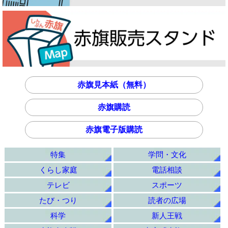
赤旗見本紙（無料）
赤旗購読
赤旗電子版購読
特集
学問・文化
くらし家庭
電話相談
テレビ
スポーツ
たび・つり
読者の広場
科学
新人王戦