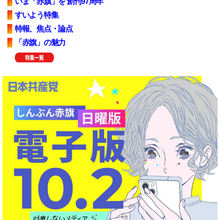
いま「赤旗」を 創刊97周年
すいよう特集
特報、焦点・論点
「赤旗」の魅力