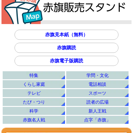
赤旗見本紙（無料）
赤旗購読
赤旗電子版購読
特集
学問・文化
くらし家庭
電話相談
テレビ
スポーツ
たび・つり
読者の広場
科学
新人王戦
赤旗名人戦
点字「赤旗」