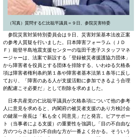
（写真）質問する仁比聡平議員＝９日、参院災害特委
参院災害対策特別委員会は９日、災害対策基本法改正案
の参考人質疑を行いました。日本障害フォーラム（ＪＤ
Ｆ）能登半島地震支援センターの塩田千恵子スタッフマネ
ージャーは、法案で新設する「登録被災者援護協力団体」
から障害者を役員とする団体を排除する、いわゆる欠格条
項は障害者権利条約第１条や障害者基本法第１条等に反し
ており、「障害のある人が支援活動に参加できるよう合理
的配慮こそ必要だ」として削除を求めました。
日本共産党の仁比聡平議員が欠格条項について他の参考
人に意見を求めると、内閣府の被災者支援のあり方検討会
の鍵屋一座長は「私も全く同意見」だと発言。ピアサポー
ト（当事者による支援）の重要性を強調し「目の不自由な
方のつらさは目の不自由な方が一番よく分かる。そういう