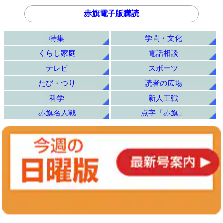
赤旗電子版購読
特集
学問・文化
くらし家庭
電話相談
テレビ
スポーツ
たび・つり
読者の広場
科学
新人王戦
赤旗名人戦
点字「赤旗」