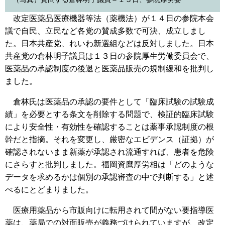
改定医薬品医療機器等法（薬機法）が１４日の参院本会
議で自民、立民など各党の賛成多数で可決、成立しまし
た。日本共産党、れいわ新選組などは反対しました。日本
共産党の倉林明子議員は１３日の参院厚生労働委員会で、
医薬品の承認制度の後退と医薬品販売の規制緩和を批判し
ました。
倉林氏は医薬品の承認の要件として「臨床試験の試験成
績」を必要とする条文を削除する問題で、検証的臨床試験
により安全性・有効性を確認することは薬事承認制度の根
幹だと指摘。それを変更し、厳密なエビデンス（証拠）が
確認されないまま新薬が承認され流通すれば、患者を危険
にさらすと批判しました。福岡資麿厚労相は「どのような
データを求めるかは個別の承認審査の中で判断する」と述
べるにとどまりました。
医療用薬品から市販向けに転用されて間がない要指導医
薬は、薬局での対面販売が義務づけられていますが、改定