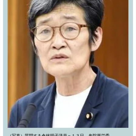
（写真）質問する倉林明子議員＝１３日、参院厚労委