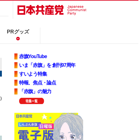
PRグッズ
赤旗YouTube
いま「赤旗」を 創刊97周年
すいよう特集
特報、焦点・論点
「赤旗」の魅力
)