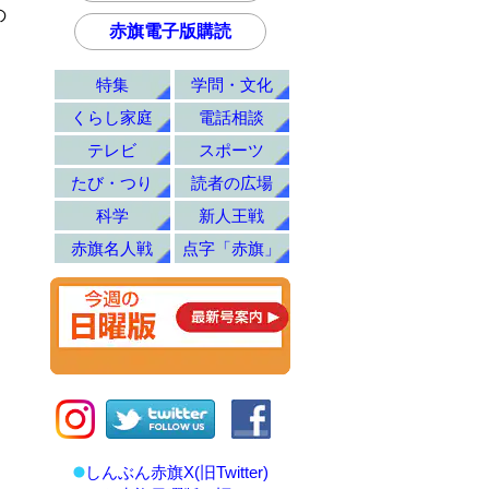
の
赤旗電子版購読
特集
学問・文化
くらし家庭
電話相談
テレビ
スポーツ
たび・つり
読者の広場
科学
新人王戦
赤旗名人戦
点字「赤旗」
しんぶん赤旗X(旧Twitter)