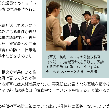
国会議員でつくる「う
衛省に抗議要請を行い
を繰り返してきたにも
踏みにじる事件が再び
米軍の綱紀粛正・再発
した。被害者への完全
被害）の防止、日米地
縮小などを求めまし
（写真）英利アルフィヤ外務政務官
（左端）に抗議要請文を手渡し、要請
する赤嶺氏（右端）ら「うりずんの
、相次ぐ米兵による性
会」のメンバー＝２５日、外務省
政府は言ってきたが無
いる米軍には人権感覚がない。再発防止と言うなら基地を縮小
フィヤ外務政務官は「捜査中で、コメントを控える」と述べる
補償や再発防止策について政府が具体的に回答しなかったと