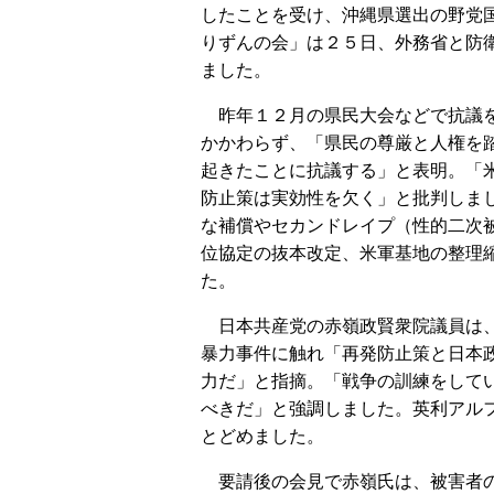
したことを受け、沖縄県選出の野党
りずんの会」は２５日、外務省と防
ました。
昨年１２月の県民大会などで抗議
かかわらず、「県民の尊厳と人権を
起きたことに抗議する」と表明。「
防止策は実効性を欠く」と批判しま
な補償やセカンドレイプ（性的二次
位協定の抜本改定、米軍基地の整理
た。
日本共産党の赤嶺政賢衆院議員は
暴力事件に触れ「再発防止策と日本
力だ」と指摘。「戦争の訓練をして
べきだ」と強調しました。英利アル
とどめました。
要請後の会見で赤嶺氏は、被害者の