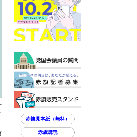
す
に
赤旗見本紙（無料）
赤旗購読
言