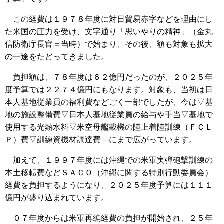
この経費は１９７８年度に対日貿易赤字などを理由にし
た米国の圧力を受け、文字通り「思いやりの精神」（金丸
信防衛庁長官＝当時）で始まり、その後、額も対象も拡大
の一途をたどってきました。
負担額は、７８年度は６２億円だったのが、２０２５年
度予算では２２７４億円にもなります。対象も、当初は日
本人基地従業員の福利費などごく一部でしたが、今は▽基
地の施設整備費▽日本人基地従業員の給与や手当▽基地で
使用する光熱水料▽米空母艦載機の陸上着陸訓練（ＦＣＬ
Ｐ）費▽訓練資機材調達費―にまで広がっています。
加えて、１９９７年度には沖縄での米軍実弾砲撃訓練の
本土移転費などＳＡＣＯ（沖縄に関する特別行動委員会）
経費を負担するようになり、２０２５年度予算には１１１
億円が盛り込まれています。
０７年度からは米軍再編経費の負担が開始され、２５年