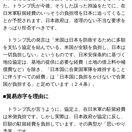
た。トランプ氏が今後、そうした誤った持論をたてに、在
日米軍駐留経費のいっそうの負担増を日本に迫ってくるこ
とが予想されます。日本政府は、道理のない不当な要求を
きっぱり拒否すべきです。
トランプ氏の発言は「米国は日本を防衛するために多額
を支払う協定を結んでいる。米国が全額を負担し、日本は
一切負担しない」というものです。日米安保条約に基づく
地位協定は、基地の提供に必要な経費（土地の借上料や補
償費など）を除き、「日本国に合衆国軍隊を維持すること
に伴うすべての経費」は「日本国に負担をかけないで合衆
国が負担する」と定めています（２４条）。
■貿易赤字を理由に
トランプ氏が言うように、協定上、在日米軍の駐留経費
は米側負担です。しかし実際は、日本政府が協定に反し、
巨額の駐留経費を負担しています。その典型が「思いやり
予算」です。