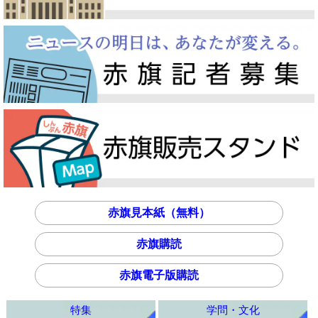
赤旗見本紙（無料）
赤旗購読
赤旗電子版購読
特集
学問・文化