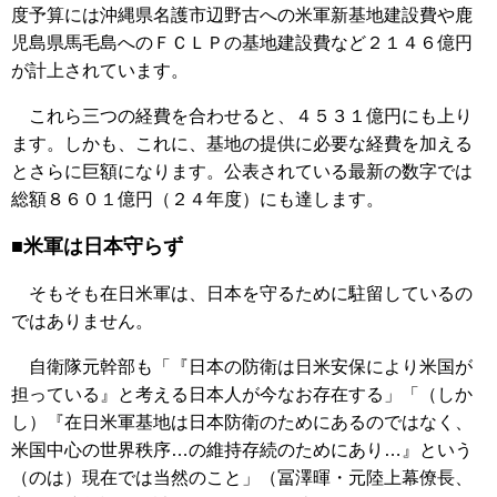
度予算には沖縄県名護市辺野古への米軍新基地建設費や鹿
児島県馬毛島へのＦＣＬＰの基地建設費など２１４６億円
が計上されています。
これら三つの経費を合わせると、４５３１億円にも上り
ます。しかも、これに、基地の提供に必要な経費を加える
とさらに巨額になります。公表されている最新の数字では
総額８６０１億円（２４年度）にも達します。
■米軍は日本守らず
そもそも在日米軍は、日本を守るために駐留しているの
ではありません。
自衛隊元幹部も「『日本の防衛は日米安保により米国が
担っている』と考える日本人が今なお存在する」「（しか
し）『在日米軍基地は日本防衛のためにあるのではなく、
米国中心の世界秩序…の維持存続のためにあり…』という
（のは）現在では当然のこと」（冨澤暉・元陸上幕僚長、