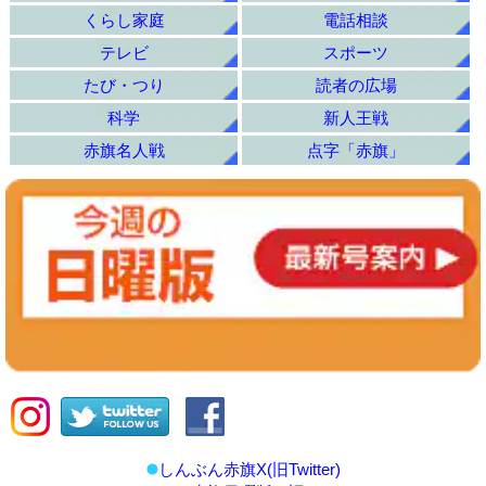
くらし家庭
電話相談
テレビ
スポーツ
たび・つり
読者の広場
科学
新人王戦
赤旗名人戦
点字「赤旗」
しんぶん赤旗X(旧Twitter)