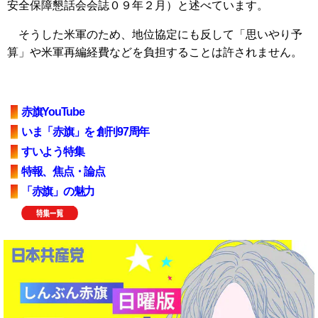
安全保障懇話会会誌０９年２月）と述べています。
そうした米軍のため、地位協定にも反して「思いやり予
算」や米軍再編経費などを負担することは許されません。
赤旗YouTube
いま「赤旗」を 創刊97周年
すいよう特集
特報、焦点・論点
「赤旗」の魅力