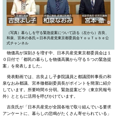
（写真）暮らしを守る緊急提案について語る（左から）吉良、
和泉、宮本の各氏＝日本共産党東京都委員会ＹｏｕＴｕｂｅ公
式チャンネル
物価高が深刻さを増す中、日本共産党東京都委員会は１
０日付で「都民の暮らしを物価高騰から守る５つの緊急提
案」を発表しました。
発表動画では、吉良よし子参院議員と都議団幹事長の和
泉なおみ都議、宮本徹都副委員長がポイントを簡潔に紹介
しています。所要時間６分弱。緊急提案ビラ（東京民報号
外）とともに活用を呼びかけています。
吉良氏が「日本共産党が全国各地で取り組んでいる要求
アンケートに、暮らしの悲鳴がたくさん寄せられている」