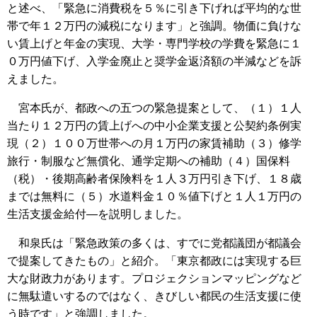
と述べ、「緊急に消費税を５％に引き下げれば平均的な世
帯で年１２万円の減税になります」と強調。物価に負けな
い賃上げと年金の実現、大学・専門学校の学費を緊急に１
０万円値下げ、入学金廃止と奨学金返済額の半減などを訴
えました。
宮本氏が、都政への五つの緊急提案として、（１）１人
当たり１２万円の賃上げへの中小企業支援と公契約条例実
現（２）１００万世帯への月１万円の家賃補助（３）修学
旅行・制服など無償化、通学定期への補助（４）国保料
（税）・後期高齢者保険料を１人３万円引き下げ、１８歳
までは無料に（５）水道料金１０％値下げと１人１万円の
生活支援金給付―を説明しました。
和泉氏は「緊急政策の多くは、すでに党都議団が都議会
で提案してきたもの」と紹介。「東京都政には実現する巨
大な財政力があります。プロジェクションマッピングなど
に無駄遣いするのではなく、きびしい都民の生活支援に使
う時です」と強調しました。