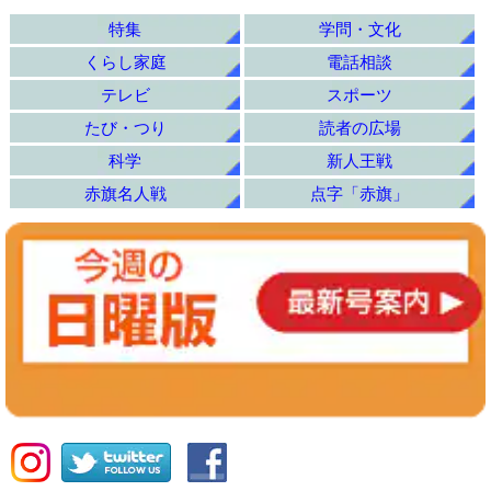
特集
学問・文化
くらし家庭
電話相談
テレビ
スポーツ
たび・つり
読者の広場
科学
新人王戦
赤旗名人戦
点字「赤旗」