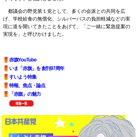
都議会の野党第１党として、多くの会派との共同を広
げ、学校給食の無償化、シルバーパスの負担軽減などの実
現に道を開いてきたことをあげて、「ご一緒に緊急提案の
実現を」と呼びかけました。
赤旗YouTube
いま「赤旗」を 創刊97周年
すいよう特集
特報、焦点・論点
「赤旗」の魅力