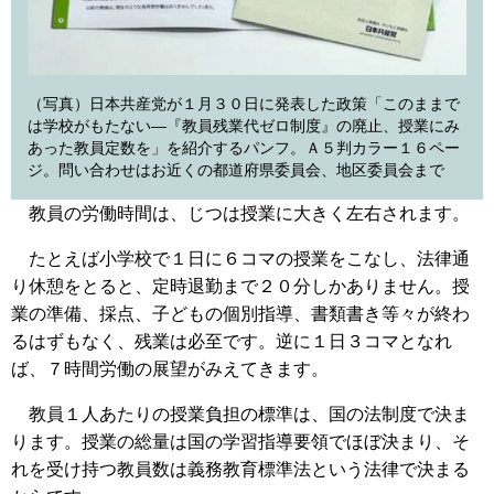
（写真）日本共産党が１月３０日に発表した政策「このままで
は学校がもたない―『教員残業代ゼロ制度』の廃止、授業にみ
あった教員定数を」を紹介するパンフ。Ａ５判カラー１６ペー
ジ。問い合わせはお近くの都道府県委員会、地区委員会まで
教員の労働時間は、じつは授業に大きく左右されます。
たとえば小学校で１日に６コマの授業をこなし、法律通
り休憩をとると、定時退勤まで２０分しかありません。授
業の準備、採点、子どもの個別指導、書類書き等々が終わ
るはずもなく、残業は必至です。逆に１日３コマとなれ
ば、７時間労働の展望がみえてきます。
教員１人あたりの授業負担の標準は、国の法制度で決ま
ります。授業の総量は国の学習指導要領でほぼ決まり、そ
れを受け持つ教員数は義務教育標準法という法律で決まる