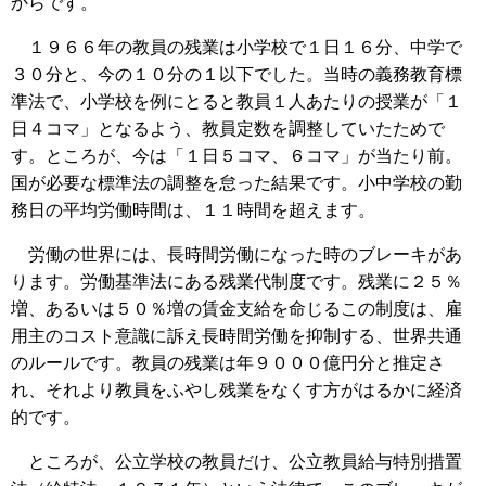
からです。
１９６６年の教員の残業は小学校で１日１６分、中学で
３０分と、今の１０分の１以下でした。当時の義務教育標
準法で、小学校を例にとると教員１人あたりの授業が「１
日４コマ」となるよう、教員定数を調整していたためで
す。ところが、今は「１日５コマ、６コマ」が当たり前。
国が必要な標準法の調整を怠った結果です。小中学校の勤
務日の平均労働時間は、１１時間を超えます。
労働の世界には、長時間労働になった時のブレーキがあ
ります。労働基準法にある残業代制度です。残業に２５％
増、あるいは５０％増の賃金支給を命じるこの制度は、雇
用主のコスト意識に訴え長時間労働を抑制する、世界共通
のルールです。教員の残業は年９０００億円分と推定さ
れ、それより教員をふやし残業をなくす方がはるかに経済
的です。
ところが、公立学校の教員だけ、公立教員給与特別措置