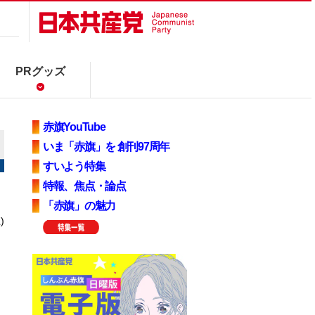
PRグッズ
赤旗YouTube
いま「赤旗」を 創刊97周年
すいよう特集
特報、焦点・論点
「赤旗」の魅力
)