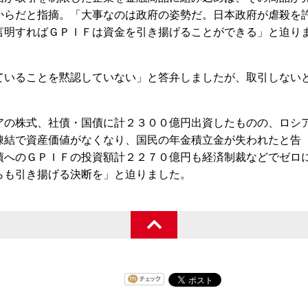
からだと指摘。「大事なのは政府の姿勢だ。日本政府が虐殺を
言明すればＧＰＩＦは資金を引き揚げることができる」と迫り
いることを黙認していない」と答弁しましたが、取引しない
の株式、社債・国債に計２３００億円出資したものの、ロシ
凍結で資産価値がなくなり、国民の年金積立金が失われたと告
債へのＧＰＩＦの投資額計２２７０億円も経済制裁などでゼロ
らも引き揚げる決断を」と迫りました。