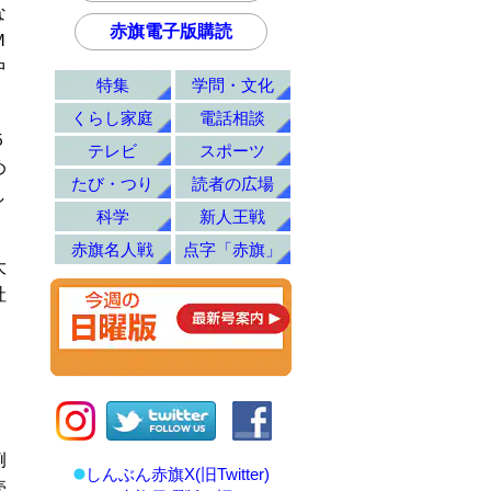
な
赤旗電子版購読
Ｍ
中
特集
学問・文化
くらし家庭
電話相談
５
テレビ
スポーツ
め
たび・つり
読者の広場
し
科学
新人王戦
赤旗名人戦
点字「赤旗」
大
社
例
しんぶん赤旗X(旧Twitter)
売