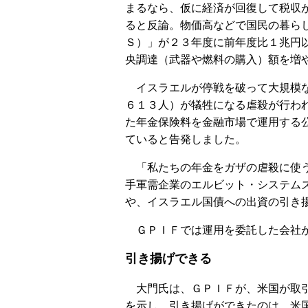
まるなら、仮に経済が回復して税収
ると反論。物価高などで国民の暮ら
Ｓ）」が２３年度に前年度比１兆円
央調達（武器や燃料の購入）額を増
イスラエルが停戦を破って大規模な
６１３人）が犠牲になる虐殺が行わ
た年金保険料を金融市場で運用する
ていると告発しました。
「私たちの年金をガザの虐殺に使う
手軍需企業のエルビット・システム
や、イスラエル国債への出資の引き
ＧＰＩＦでは運用を委託した会社が
引き揚げできる
大門氏は、ＧＰＩＦが、米国が取引
を示し、引き揚げができたのは、米