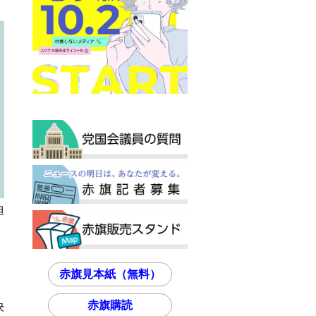
担
赤旗見本紙（無料）
赤旗購読
決