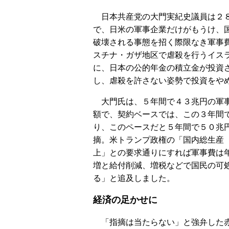
日本共産党の大門実紀史議員は２
で、日米の軍事企業だけがもうけ、
破壊される事態を招く際限なき軍事
スチナ・ガザ地区で虐殺を行うイス
に、日本の公的年金の積立金が投資
し、虐殺を許さない姿勢で投資をや
大門氏は、５年間で４３兆円の軍
額で、契約ベースでは、この３年間
り、このペースだと５年間で５０兆
摘。米トランプ政権の「国内総生産
上」との要求通りにすれば軍事費は
増と給付削減、増税などで国民の可
る」と追及しました。
経済の足かせに
「指摘は当たらない」と強弁した赤