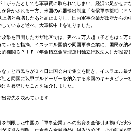
が上がったとしても軍事費に取られてしまい、経済の足かせに
しが脅かされる一方、米国の武器輸出制度「有償軍事援助（Ｆ
以上増と急増したあと高止まりし、国内軍事企業が政府からの
やしていると述べ、大軍拡中止を迫りました。
攻撃を再開したガザ地区では、延べ５万人超（子どもは１万
れていると指摘。イスラエル国債や同国軍事企業に、国民が納
公的機関ＧＰＩＦ（年金積立金管理運用独立行政法人）が投資
な」と市民らが２４日に国会内で集会を開き、イスラエル最
ズ社と同国に装甲ブルドーザーを納入する米国のキャタピラー
揚げを要求したことを紹介しました。
出資先を決めています。
を制限した中国の「軍事企業」への出資を全部引き揚げた実
国が取引を制限した企業を金融商品に組み込めば、その商品が