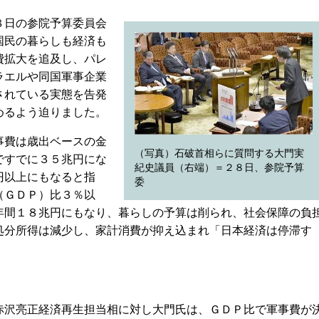
８日の参院予算委員会
国民の暮らしも経済も
費拡大を追及し、パレ
ラエルや同国軍事企業
されている実態を告発
めるよう迫りました。
事費は歳出ベースの金
（写真）石破首相らに質問する大門実
ですでに３５兆円にな
紀史議員（右端）＝２８日、参院予算
円以上にもなると指
委
（ＧＤＰ）比３％以
年間１８兆円にもなり、暮らしの予算は削られ、社会保障の負
処分所得は減少し、家計消費が抑え込まれ「日本経済は停滞す
沢亮正経済再生担当相に対し大門氏は、ＧＤＰ比で軍事費が