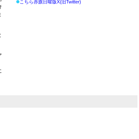
こちら赤旗日曜版X(旧Twitter)
許
ま
と
ア
に