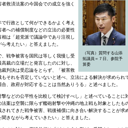
害者救済法案の今国会での成立を強く
で行政として何ができるかよく考え
害者への補償制度などの立法の必要性
首相は「超党派で議論中であり注視し
がら考えたい」と答えました。
（写真）質問する山添
、戦争被害を国民は等しく我慢し受
拓議員＝７日、参院予
最高裁の立場だと発言したのに対し、
算委
地裁判決は受忍論をとらず、「被害救
裁もそれを否定していないと述べ、立法による解決が求められ
場合、政府が対応することは当然ありうる」と述べました。
撃などの公平性を比較して検討すべし」と述べていることに
の法案は空襲に限らず艦砲射撃や沖縄の地上戦も対象としたも
残されてきた戦争被害、戦後補償に向き合い解決することが求
を聞きながら考えていきたい」と答えました。