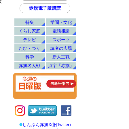
検
赤旗電子版購読
。
特集
学問・文化
くらし家庭
電話相談
テレビ
スポーツ
たび・つり
読者の広場
科学
新人王戦
赤旗名人戦
点字「赤旗」
しんぶん赤旗X(旧Twitter)