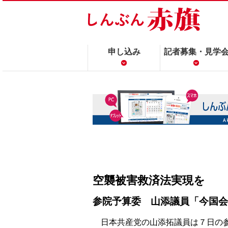
申し込み
記者募集・見学
空襲被害救済法実現を
参院予算委 山添議員「今国会
日本共産党の山添拓議員は７日の参