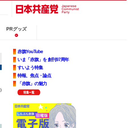
PRグッズ
赤旗YouTube
いま「赤旗」を 創刊97周年
すいよう特集
特報、焦点・論点
「赤旗」の魅力
)