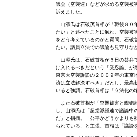
議会（空襲連）などが求める空襲被
訴えました。
山添氏は石破茂首相が「戦後８０年
たい」と述べたことに触れ、空襲被
をどう考えているのかと質問。石破
たい。議員立法での議論も見守りな
山添氏は、石破首相が６日の答弁で
け入れるべきだという「受忍論」が
東京大空襲訴訟の２００９年の東京
済は立法解決すべき」だとし、最高
いると強調。石破首相は「立法化の
また石破首相が「空襲被害と艦砲射
し、山添氏は「超党派議連で議論中
だ」と指摘。「公平かどうかよりも
られている」と主張。首相は「議論