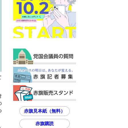
て
対
の
め
赤旗見本紙（無料）
赤旗購読