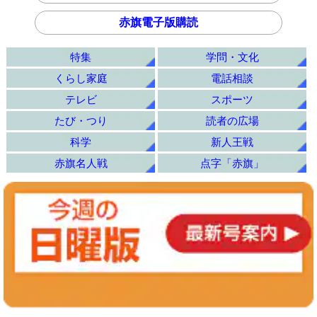
赤旗電子版購読
特集
学問・文化
くらし家庭
電話相談
テレビ
スポーツ
たび・つり
読者の広場
科学
新人王戦
赤旗名人戦
点字「赤旗」