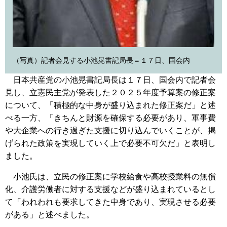
（写真）記者会見する小池晃書記局長＝１７日、国会内
日本共産党の小池晃書記局長は１７日、国会内で記者会
見し、立憲民主党が発表した２０２５年度予算案の修正案
について、「積極的な中身が盛り込まれた修正案だ」と述
べる一方、「きちんと財源を確保する必要があり、軍事費
や大企業への行き過ぎた支援に切り込んでいくことが、掲
げられた政策を実現していく上で必要不可欠だ」と表明し
ました。
小池氏は、立民の修正案に学校給食や高校授業料の無償
化、介護労働者に対する支援などが盛り込まれているとし
て「われわれも要求してきた中身であり、実現させる必要
がある」と述べました。