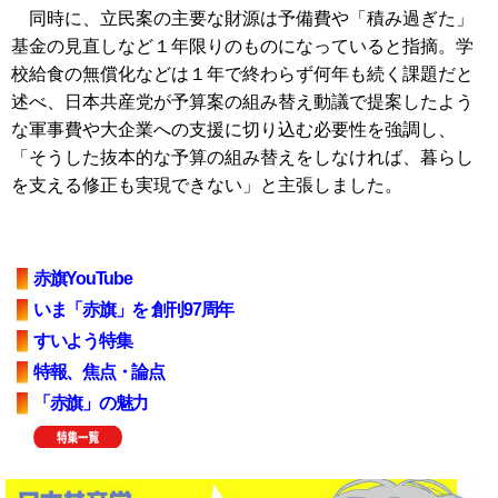
同時に、立民案の主要な財源は予備費や「積み過ぎた」
基金の見直しなど１年限りのものになっていると指摘。学
校給食の無償化などは１年で終わらず何年も続く課題だと
述べ、日本共産党が予算案の組み替え動議で提案したよう
な軍事費や大企業への支援に切り込む必要性を強調し、
「そうした抜本的な予算の組み替えをしなければ、暮らし
を支える修正も実現できない」と主張しました。
赤旗YouTube
いま「赤旗」を 創刊97周年
すいよう特集
特報、焦点・論点
「赤旗」の魅力