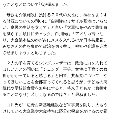
うことなどについて話が弾みました。
母親を介護施設に預ける７０代の女性は、福祉をよくす
る財源についての問いに「自衛隊のミサイル基地はいらな
い。庶民の生活を支えて」と言い「大軍拡をやめて防衛費
を減らす」項目にチェック。白川氏は「アメリカ言いな
り、大企業本位のゆがみにメスを入れるのが日本共産党。
みなさんの声を集めて政治を切り替え、福祉や介護を充実
させましょう」と応じました。
２人の子を育てるシングルマザーは、政治に力を入れて
ほしいことの問いに「ジェンダー平等。女性に子育ての負
担がかかっていると感じる」と回答。共産党について「や
ってほしいことを全部言ってくれると思うが、子どもの病
院代や学校給食費を無料にすると、将来子どもが（負担す
ることになり）苦しくなるのでは？」と尋ねました。
白川氏が「辺野古新基地建設など軍事費を削り、大もう
けしている大企業や大金持ちに応分の税金をかけるのが党