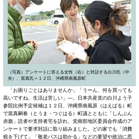
（写真）アンケートに答える女性（右）と対話する白川氏（中
央）、當真氏＝１２日、沖縄県南風原町
「お困りごとはありませんか」「うーん、何を買っても
高いですね。生活は苦しい」―。日本共産党の白川よう子
参院比例予定候補は１２日、沖縄県南風原（はえばる）町
で當真嗣春（とうま・つぐはる）町議とともに「しんぶん
赤旗」読者や支持者宅を訪れ、党南部地区委員会作成のア
ンケートで要求対話に取り組みました。どの家でも「消費
税を下げて」「敬老パスは助かる」などの要望や政治に思