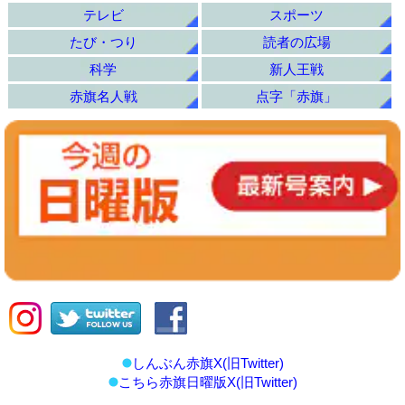
テレビ
スポーツ
たび・つり
読者の広場
科学
新人王戦
赤旗名人戦
点字「赤旗」
しんぶん赤旗X(旧Twitter)
こちら赤旗日曜版X(旧Twitter)