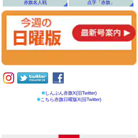
赤旗名人戦
点字「赤旗」
しんぶん赤旗X(旧Twitter)
こちら赤旗日曜版X(旧Twitter)