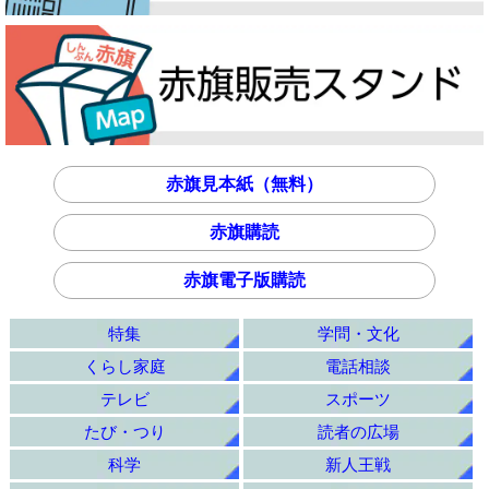
赤旗見本紙（無料）
赤旗購読
赤旗電子版購読
特集
学問・文化
くらし家庭
電話相談
テレビ
スポーツ
たび・つり
読者の広場
科学
新人王戦