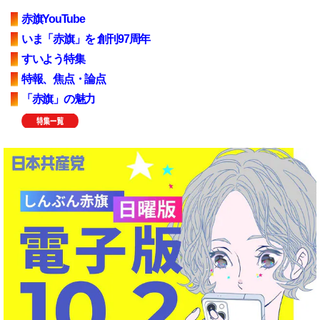
赤旗YouTube
いま「赤旗」を 創刊97周年
すいよう特集
特報、焦点・論点
「赤旗」の魅力