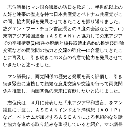
志位議長はマン国会議長の訪日を歓迎し、半世紀以上の
友好と連帯の歴史を持つ日本共産党とベトナム共産党がこ
の間、協力関係を発展させてきたことを振り返りました。
故グエン・フー・チョン書記長との３度の会談などで、(1)
東南アジア諸国連合（ＡＳＥＡＮ）と協力しての東アジア
での平和構築(2)核兵器廃絶と核兵器禁止条約の推進(3)理論
交流などの両党間の協力と交流の強化―に合意してきたこ
とに言及し、引き続きこの３点の合意で協力を発展させて
いきたいと述べました。
マン議長は、両党関係の歴史と発展を高く評価し、引き
続き緊密に連携して頻繁な意見交換や交流を行って両党関
係を推進し、両国関係の未来に貢献したいと応じました。
志位氏は、４月に発表した「東アジア平和提言」をマン
議長に手渡し、ＡＳＥＡＮインド太平洋構想（ＡＯＩＰ）
など、ベトナムが加盟するＡＳＥＡＮによる包摂的な対話
と協力を進める取り組みを重視していると紹介。マン議長