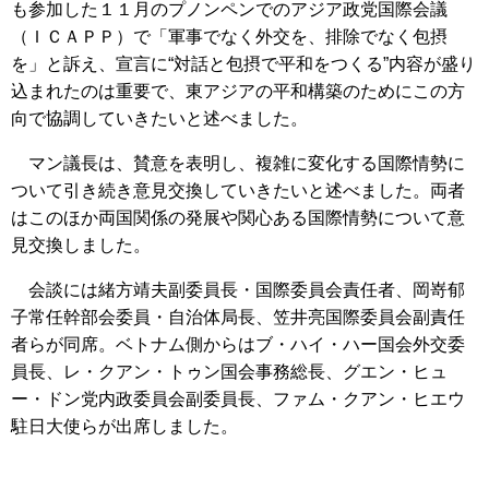
も参加した１１月のプノンペンでのアジア政党国際会議
（ＩＣＡＰＰ）で「軍事でなく外交を、排除でなく包摂
を」と訴え、宣言に“対話と包摂で平和をつくる”内容が盛り
込まれたのは重要で、東アジアの平和構築のためにこの方
向で協調していきたいと述べました。
マン議長は、賛意を表明し、複雑に変化する国際情勢に
ついて引き続き意見交換していきたいと述べました。両者
はこのほか両国関係の発展や関心ある国際情勢について意
見交換しました。
会談には緒方靖夫副委員長・国際委員会責任者、岡嵜郁
子常任幹部会委員・自治体局長、笠井亮国際委員会副責任
者らが同席。ベトナム側からはブ・ハイ・ハー国会外交委
員長、レ・クアン・トゥン国会事務総長、グエン・ヒュ
ー・ドン党内政委員会副委員長、ファム・クアン・ヒエウ
駐日大使らが出席しました。