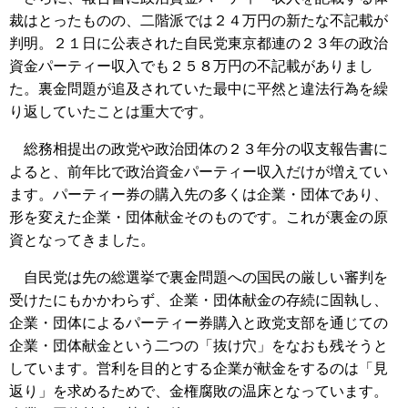
裁はとったものの、二階派では２４万円の新たな不記載が
判明。２１日に公表された自民党東京都連の２３年の政治
資金パーティー収入でも２５８万円の不記載がありまし
た。裏金問題が追及されていた最中に平然と違法行為を繰
り返していたことは重大です。
総務相提出の政党や政治団体の２３年分の収支報告書に
よると、前年比で政治資金パーティー収入だけが増えてい
ます。パーティー券の購入先の多くは企業・団体であり、
形を変えた企業・団体献金そのものです。これが裏金の原
資となってきました。
自民党は先の総選挙で裏金問題への国民の厳しい審判を
受けたにもかかわらず、企業・団体献金の存続に固執し、
企業・団体によるパーティー券購入と政党支部を通じての
企業・団体献金という二つの「抜け穴」をなおも残そうと
しています。営利を目的とする企業が献金をするのは「見
返り」を求めるためで、金権腐敗の温床となっています。