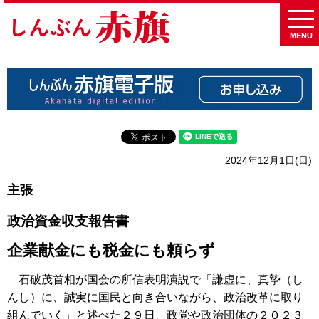
MENU
2024年12月1日(日)
主張
政治資金収支報告書
企業献金にも税金にも頼らず
石破茂首相が国会の所信表明演説で「謙虚に、真摯（し
んし）に、誠実に国民と向き合いながら、政治改革に取り
組んでいく」と述べた２９日、政党や政治団体の２０２３