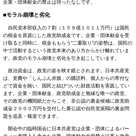
企業・団体献金の禁止は待ったなしです。
■モラル崩壊と劣化
自民党本部収入の７割（１５９億１０１１万円）は国民
の税金を原資にした政党助成金です。企業・団体献金を受
け取ると同時に、税金ももらう“二重取り”の姿勢は、国民の
中で活動するという政党本来のあり方からかけ離れていま
す。政党のモラル崩壊と劣化を引き起こしています。
政治資金は、政党の姿を映す鏡とされます。日本共産党
は、党費や「しんぶん赤旗」の購読料、個人からの寄付な
どで資金を賄い、国民と結びついた財政活動を実践してい
ます。企業・団体献金、政党助成金と無縁な唯一の政党、
その政党の機関紙だからこそ、非公認の裏金候補に政党助
成金２０００万円を交付した裏公認や自民党派閥の裏金問
題を追及・報道できます。
開会中の臨時国会に日本共産党は企業・団体によるパー