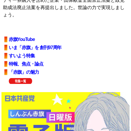
ティー券購入を含めた企業・団体献金全面禁止法案と政党
助成法廃止法案を再提出しました。世論の力で実現しまし
ょう。
赤旗YouTube
いま「赤旗」を 創刊97周年
すいよう特集
特報、焦点・論点
「赤旗」の魅力