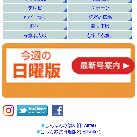
テレビ
スポーツ
たび・つり
読者の広場
科学
新人王戦
赤旗名人戦
点字「赤旗」
しんぶん赤旗X(旧Twitter)
こちら赤旗日曜版X(旧Twitter)