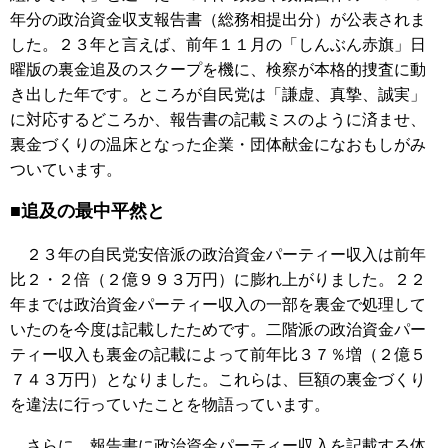
年分の政治資金収支報告書（総務相提出分）が公表されま
した。２３年と言えば、前年１１月の「しんぶん赤旗」日
曜版の裏金追及のスクープを機に、検察が本格的捜査に動
き出した年です。ところが自民党は「謙虚、真摯、誠実」
に対応するどころか、報告書の記載ミスのように済ませ、
裏金づくりの温床となった企業・団体献金になおもしがみ
ついています。
■追及の最中平然と
２３年の自民党安倍派の政治資金パーティー収入は前年
比２・２倍（２億９９３万円）に膨れ上がりました。２２
年までは政治資金パーティー収入の一部を裏金で処理して
いたのを今度は記載したためです。二階派の政治資金パー
ティー収入も裏金の記載によって前年比３７％増（２億５
７４３万円）となりました。これらは、巨額の裏金づくり
を違法に行っていたことを物語っています。
さらに、報告書に政治資金パーティー収入を記載する体