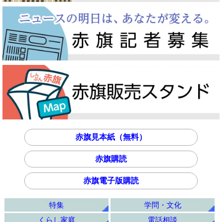
赤旗見本紙（無料）
赤旗購読
赤旗電子版購読
特集
学問・文化
くらし家庭
電話相談