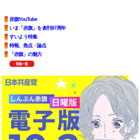
赤旗YouTube
いま「赤旗」を 創刊97周年
すいよう特集
特報、焦点・論点
「赤旗」の魅力