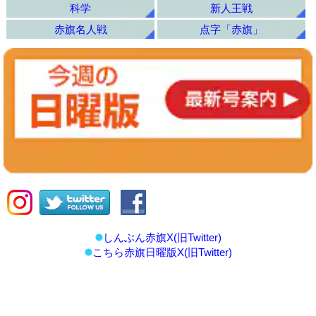
科学
新人王戦
赤旗名人戦
点字「赤旗」
しんぶん赤旗X(旧Twitter)
こちら赤旗日曜版X(旧Twitter)