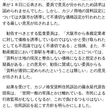
果が１８日に公表され、委員で意見が分かれたため請求は
認められませんでした。しかし、カジノ用地の賃料設定に
ついては大阪市が誘導して不適切な価格設定が行われたと
する厳しい意見が出されました。
勧告すべきとする監査委員は、「大阪市から各鑑定業者
に対して価格を誘導しているのではないかと受け取られた
としても不思議ではなく不適切である」と指摘。また、不
動産鑑定において新駅を考慮しなかったことについては、
「賃料が土地の現況と整合しない価格になると想定される
疑義がある」との意見や、勧告に賛成しない委員からも
「賃料が適切に定められたということは難しい」との意見
が出されました。
結果を受けて、カジノ格安賃料住民訴訟の藤永延代原告
団長は、「世間一般の常識とかけ離れている。市民による
行政監視がむなしくなるが、これで負けるつもりはない」
とし、住民訴訟を起こす方針を明らかにしました。