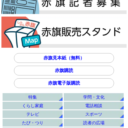
赤旗見本紙（無料）
赤旗購読
赤旗電子版購読
特集
学問・文化
くらし家庭
電話相談
テレビ
スポーツ
たび・つり
読者の広場