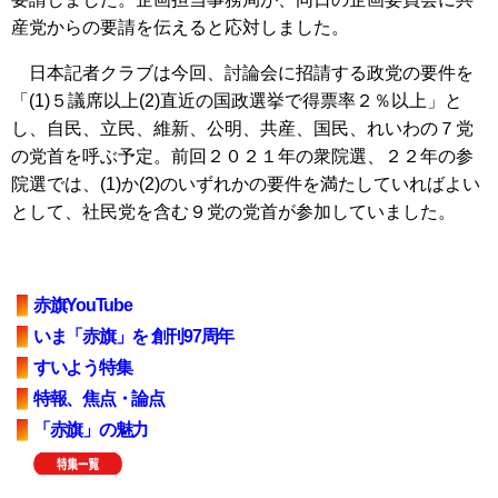
産党からの要請を伝えると応対しました。
日本記者クラブは今回、討論会に招請する政党の要件を
「(1)５議席以上(2)直近の国政選挙で得票率２％以上」と
し、自民、立民、維新、公明、共産、国民、れいわの７党
の党首を呼ぶ予定。前回２０２１年の衆院選、２２年の参
院選では、(1)か(2)のいずれかの要件を満たしていればよい
として、社民党を含む９党の党首が参加していました。
赤旗YouTube
いま「赤旗」を 創刊97周年
すいよう特集
特報、焦点・論点
「赤旗」の魅力