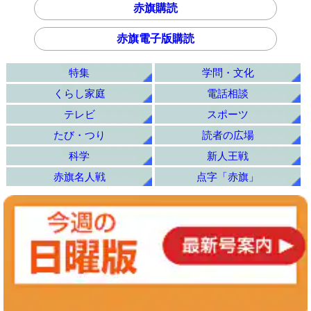
赤旗購読
赤旗電子版購読
特集
学問・文化
くらし家庭
電話相談
テレビ
スポーツ
たび・つり
読者の広場
科学
新人王戦
赤旗名人戦
点字「赤旗」