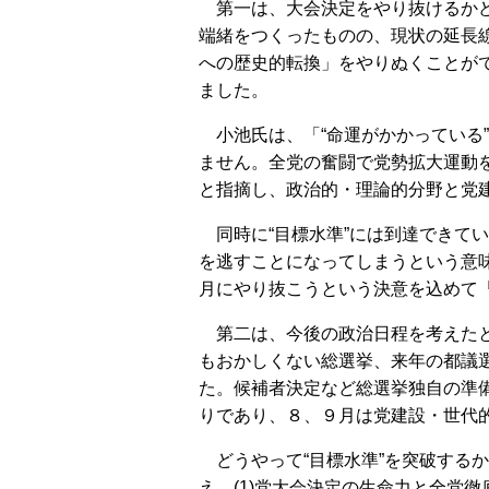
第一は、大会決定をやり抜けるかど
端緒をつくったものの、現状の延長
への歴史的転換」をやりぬくことがで
ました。
小池氏は、「“命運がかかっている
ません。全党の奮闘で党勢拡大運動
と指摘し、政治的・理論的分野と党
同時に“目標水準”には到達できて
を逃すことになってしまうという意
月にやり抜こうという決意を込めて
第二は、今後の政治日程を考えたと
もおかしくない総選挙、来年の都議
た。候補者決定など総選挙独自の準
りであり、８、９月は党建設・世代
どうやって“目標水準”を突破する
え、(1)党大会決定の生命力と全党