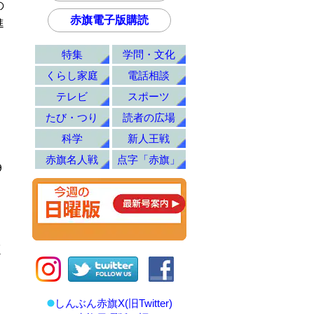
の
赤旗電子版購読
進
特集
学問・文化
くらし家庭
電話相談
テレビ
スポーツ
」
たび・つり
読者の広場
科学
新人王戦
赤旗名人戦
点字「赤旗」
９
く
しんぶん赤旗X(旧Twitter)