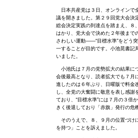
日本共産党は３日、オンラインで
議を開きました。第２９回党大会決
総会決定実践の到達点を踏まえ、８
はかり、党大会で決めた２年後まで
さわしい運動――“目標水準”をどう
一することが目的です。小池晃書記
いました。
小池氏は７月の党勢拡大の結果に
会後最高となり、読者拡大でも７月
進したのは６年ぶり、日曜版で料金
し、全党の大奮闘に敬意を表し感謝
ており、“目標水準”には７月の３倍
きく後退しており「赤旗」発行の危
そのうえで、８、９月の位置づけに
を持つ」ことを訴えました。