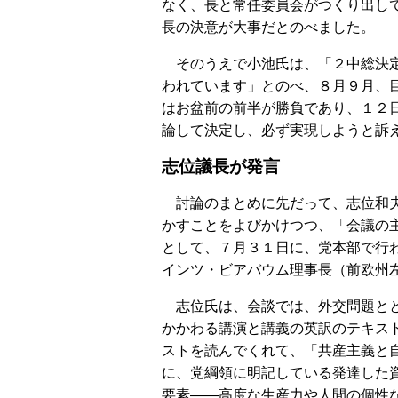
なく、長と常任委員会がつくり出し
長の決意が大事だとのべました。
そのうえで小池氏は、「２中総決定
われています」とのべ、８月９月、
はお盆前の前半が勝負であり、１２
論して決定し、必ず実現しようと訴
志位議長が発言
討論のまとめに先だって、志位和夫
かすことをよびかけつつ、「会議の
として、７月３１日に、党本部で行
インツ・ビアバウム理事長（前欧州
志位氏は、会談では、外交問題とと
かかわる講演と講義の英訳のテキス
ストを読んでくれて、「共産主義と
に、党綱領に明記している発達した
要素――高度な生産力や人間の個性