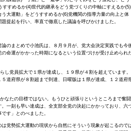
うすすめるか(4)世代的継承をどう党づくりの中軸にすえるか(5)
う大運動」をどうすすめるか(6)党機関の指導力量の向上と体
問題提起を行い、率直で徹底した議論を呼びかけました。
論のまとめで小池氏は、８月９月が、党大会決定実践でも今
党の命運がかかった時期になるという位置づけが受け止められ
照らし党員拡大で１県が達成し、１９県が４割を超えています。
１５道府県が８割超まで到達、日曜版は１県が達成、１２道府
かかなたの目標ではない。もうひと頑張りというところまで奮闘
す。一刻も早い達成は、全支部全党の決起にかかっており、六
事です」とのべました。
は党勢拡大運動の現状から自然にそういう現象が起こるので