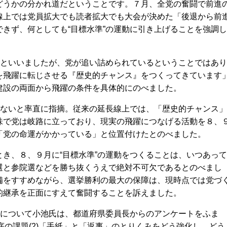
うかの分かれ道だということです。７月、全党の奮闘で前進
線上では党員拡大でも読者拡大でも大会が決めた「後退から前
きず、何としても“目標水準”の運動に引き上げることを強調し
”といいましたが、党が追い詰められているということではあり
を飛躍に転じさせる『歴史的チャンス』をつくってきています
建設の両面から飛躍の条件を具体的にのべました。
いないと率直に指摘。従来の延長線上では、「歴史的チャンス」
味で党は岐路に立っており、現実の飛躍につなげる活動を８、
「党の命運がかかっている」と位置付けたとのべました。
き、８、９月に“目標水準”の運動をつくることは、いつあって
選と参院選などを勝ち抜くうえで絶対不可欠であるとのべまし
備をすすめながら、選挙勝利の最大の保障は、現時点では党づ
的継承を正面にすえて奮闘することを訴えました。
かについて小池氏は、都道府県委員長からのアンケートをふま
徹底の課題(2)「手紙」と「返事」のとりくみをどう強化し、どう