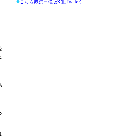
こちら赤旗日曜版X(旧Twitter)
後
た
県
つ
は