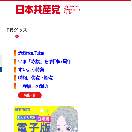
PRグッズ
赤旗YouTube
いま「赤旗」を 創刊97周年
すいよう特集
特報、焦点・論点
「赤旗」の魅力
)