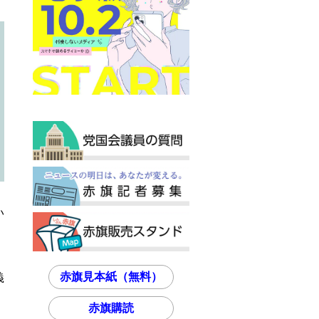
い
赤旗見本紙（無料）
義
赤旗購読