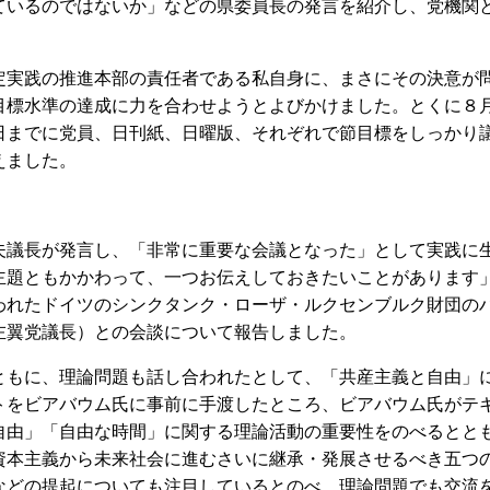
ているのではないか」などの県委員長の発言を紹介し、党機関
実践の推進本部の責任者である私自身に、まさにその決意が
目標水準の達成に力を合わせようとよびかけました。とくに８
日までに党員、日刊紙、日曜版、それぞれで節目標をしっかり
えました。
議長が発言し、「非常に重要な会議となった」として実践に
主題ともかかわって、一つお伝えしておきたいことがあります
われたドイツのシンクタンク・ローザ・ルクセンブルク財団の
左翼党議長）との会談について報告しました。
もに、理論問題も話し合われたとして、「共産主義と自由」
トをビアバウム氏に事前に手渡したところ、ビアバウム氏がテ
自由」「自由な時間」に関する理論活動の重要性をのべるとと
資本主義から未来社会に進むさいに継承・発展させるべき五つ
などの提起についても注目しているとのべ、理論問題でも交流