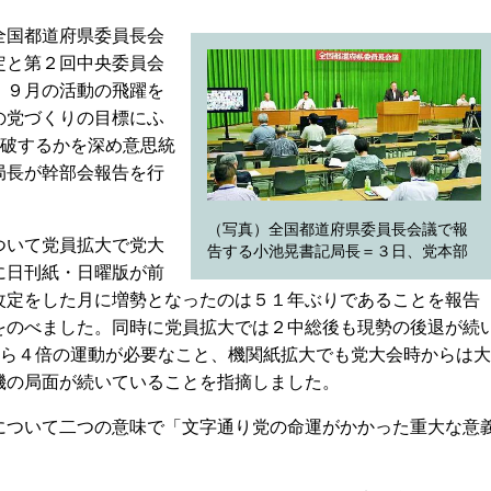
全国都道府県委員長会
定と第２回中央委員会
、９月の活動の飛躍を
の党づくりの目標にふ
突破するかを深め意思統
局長が幹部会報告を行
（写真）全国都道府県委員長会議で報
ついて党員拡大で党大
告する小池晃書記局長＝３日、党本部
に日刊紙・日曜版が前
改定をした月に増勢となったのは５１年ぶりであることを報告
をのべました。同時に党員拡大では２中総後も現勢の後退が続
から４倍の運動が必要なこと、機関紙拡大でも党大会時からは大
機の局面が続いていることを指摘しました。
ついて二つの意味で「文字通り党の命運がかかった重大な意