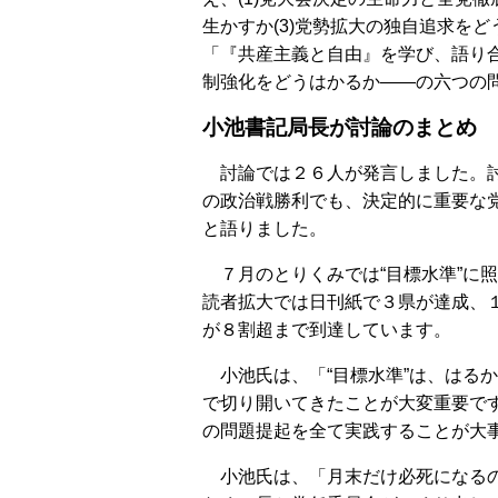
生かすか(3)党勢拡大の独自追求をど
「『共産主義と自由』を学び、語り合
制強化をどうはかるか――の六つの
小池書記局長が討論のまとめ
討論では２６人が発言しました。討
の政治戦勝利でも、決定的に重要な
と語りました。
７月のとりくみでは“目標水準”に
読者拡大では日刊紙で３県が達成、
が８割超まで到達しています。
小池氏は、「“目標水準”は、はる
で切り開いてきたことが大変重要で
の問題提起を全て実践することが大
小池氏は、「月末だけ必死になるの